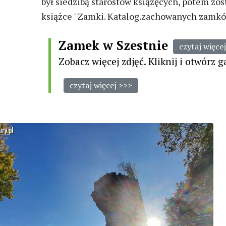
był siedzibą starostów książęcych, potem zo
książce "Zamki. Katalog.zachowanych zamkó
Zamek w Szestnie
Zobacz więcej zdjęć. Kliknij i otwórz g