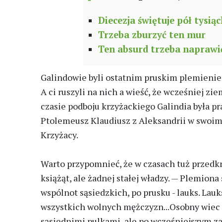
Diecezja świętuje pół tysiąc
Trzeba zburzyć ten mur
Ten absurd trzeba naprawi
Galindowie byli ostatnim pruskim plemienie
A ci ruszyli na nich a wieść, że wcześniej z
czasie podboju krzyżackiego Galindia była p
Ptolemeusz Klaudiusz z Aleksandrii w swoim 
Krzyżacy.
Warto przypomnieć, że w czasach tuż przedkr
książąt, ale żadnej stałej władzy. — Plemiona 
wspólnot sąsiedzkich, po prusku - lauks. Lauks
wszystkich wolnych mężczyzn...Osobny wiec m
sąsiednimi pulkami, ale po wcześniejszym zat