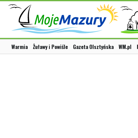
Warmia
Żuławy i Powiśle
Gazeta Olsztyńska
WM.pl