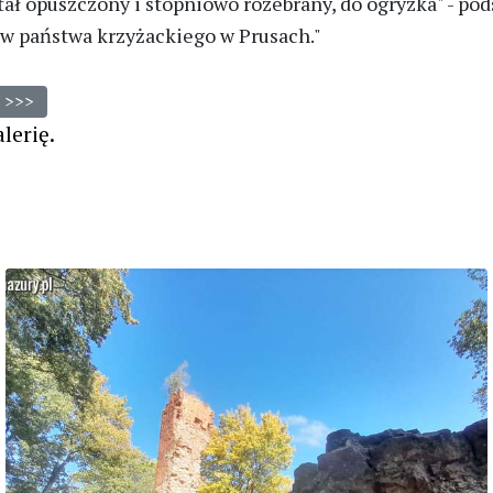
stał opuszczony i stopniowo rozebrany, do ogryzka" - p
w państwa krzyżackiego w Prusach."
alerię.