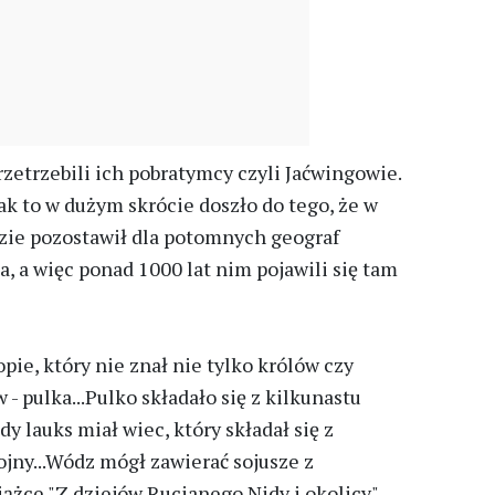
etrzebili ich pobratymcy czyli Jaćwingowie.
ak to w dużym skrócie doszło do tego, że w
dzie pozostawił dla potomnych geograf
, a więc ponad 1000 lat nim pojawili się tam
e, który nie znał nie tylko królów czy
 - pulka...Pulko składało się z kilkunastu
dy lauks miał wiec, który składał się z
jny...Wódz mógł zawierać sojusze z
iążce "Z dziejów Rucianego Nidy i okolicy".