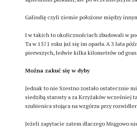
Galindię czyli ziemie położone między innymi
I w takich to okolicznościach zbudowali w p
Ta w 1371 roku już się im oparła. A 3 lata p
pierwszych, ledwie kilka kilometrów od gran
Można zakuć się w dyby
Jednak to nie Szestno zostało ostatecznie m
siedzibą starosty a za Krzyżaków wcześniej 
szubienica stojąca na wzgórzu przy rozwidlen
Jeżeli zapytacie zatem dlaczego Mrągowo nie