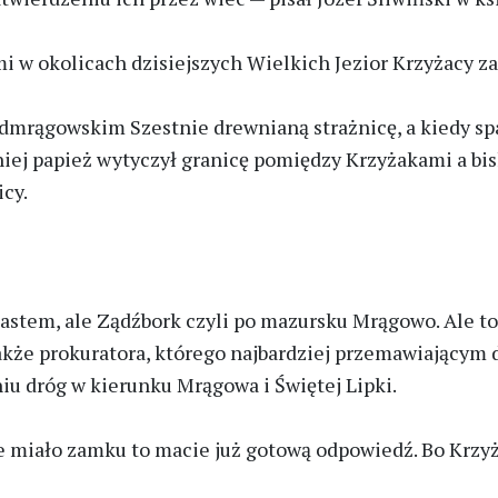
 w okolicach dzisiejszych Wielkich Jezior Krzyżacy zaj
odmrągowskim Szestnie drewnianą strażnicę, a kiedy spa
óźniej papież wytyczył granicę pomiędzy Krzyżakami a bi
icy.
iastem, ale Ządźbork czyli po mazursku Mrągowo. Ale t
także prokuratora, którego najbardziej przemawiającym
iu dróg w kierunku Mrągowa i Świętej Lipki.
 miało zamku to macie już gotową odpowiedź. Bo Krzyża