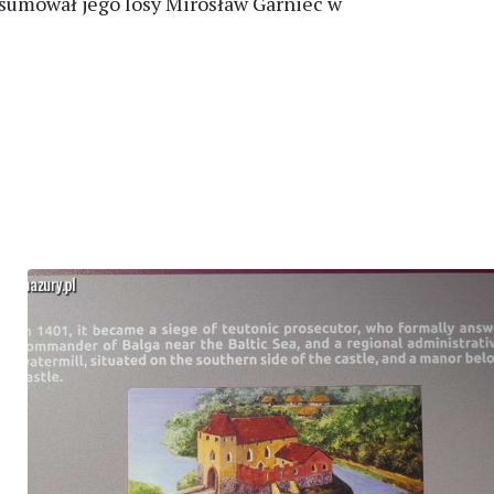
odsumował jego losy Mirosław Garniec w