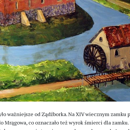
ło ważniejsze od Ządźborka. Na XIV wiecznym zamku 
 do Mrągowa, co oznaczało też wyrok śmierci dla zamku.