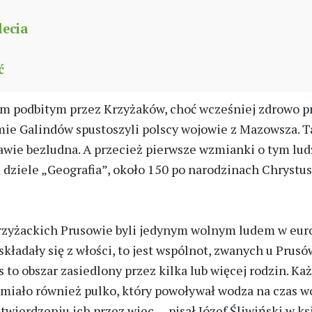
lecia
ć
m podbitym przez Krzyżaków, choć wcześniej zdrowo prz
iemie Galindów spustoszyli polscy wojowie z Mazowsza. T
rawie bezludna. A przecież pierwsze wzmianki o tym lu
dziele „Geografia”, około 150 po narodzinach Chrystusa
zyżackich Prusowie byli jedynym wolnym ludem w europi
składały się z włości, to jest wspólnot, zwanych u Prusów
 to obszar zasiedlony przez kilka lub więcej rodzin. Każ
iało również pulko, który powoływał wodza na czas wo
wierdzeniu ich przez wiec — pisał Józef Śliwiński w ks