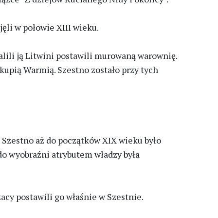
ęli w połowie XIII wieku.
lili ją Litwini postawili murowaną warownię.
skupią Warmią. Szestno zostało przy tych
o Szestno aż do początków XIX wieku było
 do wyobraźni atrybutem władzy była
cy postawili go właśnie w Szestnie.