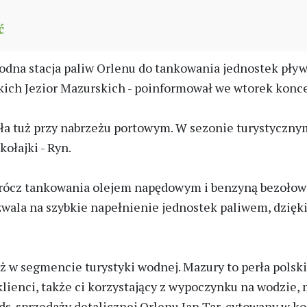
ć
a stacja paliw Orlenu do tankowania jednostek pływają
kich Jezior Mazurskich - poinformował we wtorek konc
a tuż przy nabrzeżu portowym. W sezonie turystycznym,
ołajki - Ryn.
oprócz tankowania olejem napędowym i benzyną bezołow
ozwala na szybkie napełnienie jednostek paliwem, dzięk
 segmencie turystyki wodnej. Mazury to perła polskie
klienci, także ci korzystający z wypoczynku na wodzie,
s. sprzedaży detalicznej Orlenu Jan Tar, cytowany w k