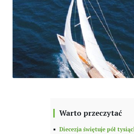
Warto przeczytać
Diecezja świętuje pół tysiąc