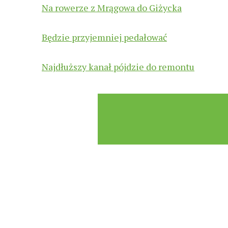
Na rowerze z Mrągowa do Giżycka
Będzie przyjemniej pedałować
Najdłuższy kanał pójdzie do remontu