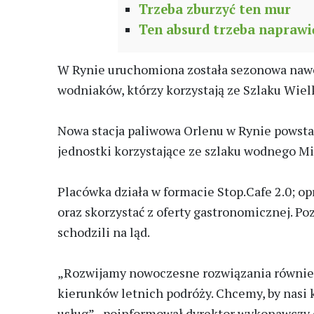
Trzeba zburzyć ten mur
Ten absurd trzeba naprawi
W Rynie uruchomiona została sezonowa nawodn
wodniaków, którzy korzystają ze Szlaku Wiel
Nowa stacja paliwowa Orlenu w Rynie powstał
jednostki korzystające ze szlaku wodnego Mik
Placówka działa w formacie Stop.Cafe 2.0; 
oraz skorzystać z oferty gastronomicznej. P
schodzili na ląd.
„Rozwijamy nowoczesne rozwiązania również w
kierunków letnich podróży. Chcemy, by nasi 
usług” - poinformował dyrektor wykonawczy d