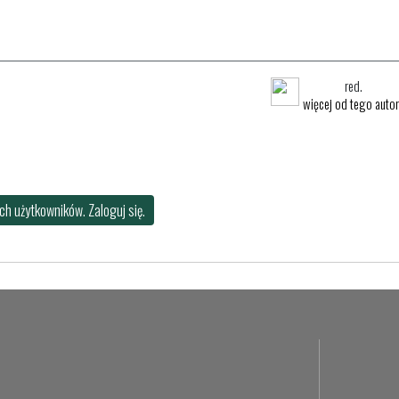
red.
więcej od tego auto
h użytkowników. Zaloguj się.