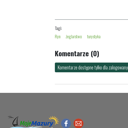
Tagi:
Ryn
żeglarstwo
turystyka
Komentarze (0)
Komentarze dostępne tylko dla zalogowanyc