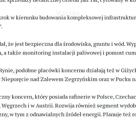
ny krok w kierunku budowania kompleksowej infrastrukt
.
ł, że jest bezpieczna dla środowiska, gruntu i wód. 
 a także monitoring instalacji paliwowej i pomost cu
 Rynie, podobne placówki koncernu działają też w Giżyc
 w Nieporęcie nad Zalewem Zegrzyńskim oraz w Pucku n
czny koncern, który posiada rafinerie w Polsce, Czecha
, Węgrzech i w Austrii. Rozwija również segment wydo
y, w tym z odnawialnych źródeł energii. Planuje też ro