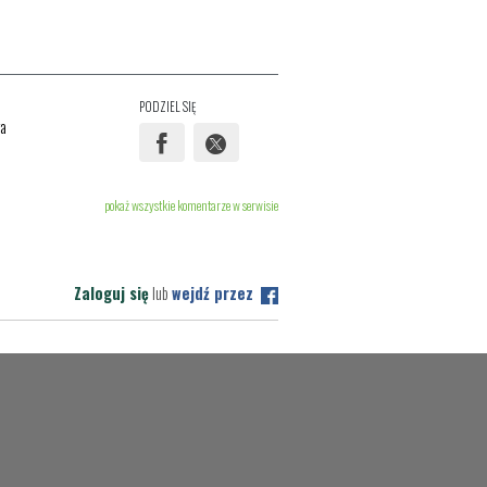
PODZIEL SIĘ
ra
pokaż wszystkie komentarze w serwisie
Zaloguj się
lub
wejdź przez