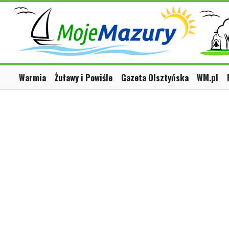
Warmia
Żuławy i Powiśle
Gazeta Olsztyńska
WM.pl