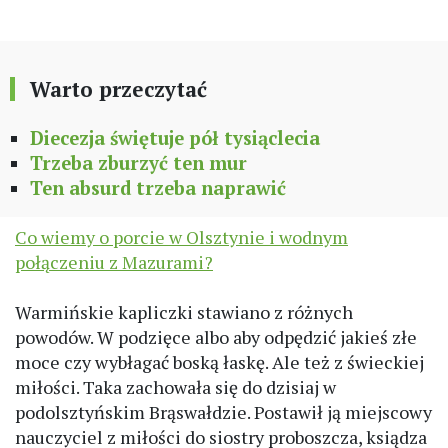
Warto przeczytać
Diecezja świętuje pół tysiąclecia
Trzeba zburzyć ten mur
Ten absurd trzeba naprawić
Co wiemy o porcie w Olsztynie i wodnym
połączeniu z Mazurami?
Warmińskie kapliczki stawiano z różnych
powodów. W podzięce albo aby odpędzić jakieś złe
moce czy wybłagać boską łaskę. Ale też z świeckiej
miłości. Taka zachowała się do dzisiaj w
podolsztyńskim Brąswałdzie. Postawił ją miejscowy
nauczyciel z miłości do siostry proboszcza, ksiądza