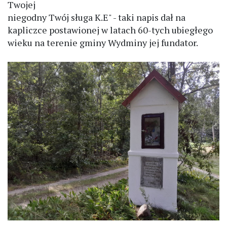
Twojej
niegodny Twój sługa K.E" - taki napis dał na
kapliczce postawionej w latach 60-tych ubiegłego
wieku na terenie gminy Wydminy jej fundator.