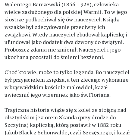
Walentego Barczewski (1856-1928), człowieka
wielce zasłużonego dla polskiej Warmii. To w jego
siostrze podkochiwał się ów nauczyciel. Ksiądz
wszakże był zdecydowanie przeciwny ich
związkowi. Wtedy nauczyciel zbudował kapliczkę i
ufundował jako dodatek dwa dzwony do świątyni.
Proboszcz zdania nie zmienił. Nauczyciel i jego
ukochana pozostali do śmierci bezżenni.
Choć kto wie, może to tylko legenda. Bo nauczyciel
był przyjacielem księdza, a ten zlecając wykonanie
w brąswałdzkim kościele malowideł, kazał
uwiecznić jego wizerunek jako św. Floriana.
Tragiczna historia wiąże się z kolei ze stojącą nad
olsztyńskim jeziorem Skanda (przy drodze do
Szczytna) kapliczką, którą postawił w 1882 roku
Jakub Black z Schonwalde, czyli Szczęsnego, i kazał