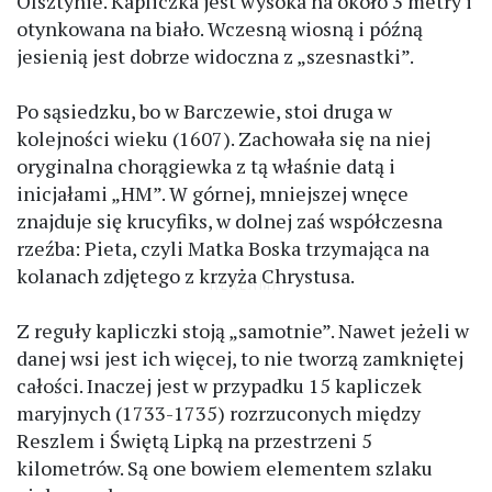
Olsztynie. Kapliczka jest wysoka na około 3 metry i
otynkowana na biało. Wczesną wiosną i późną
jesienią jest dobrze widoczna z „szesnastki”.
Po sąsiedzku, bo w Barczewie, stoi druga w
kolejności wieku (1607). Zachowała się na niej
oryginalna chorągiewka z tą właśnie datą i
inicjałami „HM”. W górnej, mniejszej wnęce
znajduje się krucyfiks, w dolnej zaś współczesna
rzeźba: Pieta, czyli Matka Boska trzymająca na
kolanach zdjętego z krzyża Chrystusa.
Z reguły kapliczki stoją „samotnie”. Nawet jeżeli w
danej wsi jest ich więcej, to nie tworzą zamkniętej
całości. Inaczej jest w przypadku 15 kapliczek
maryjnych (1733-1735) rozrzuconych między
Reszlem i Świętą Lipką na przestrzeni 5
kilometrów. Są one bowiem elementem szlaku