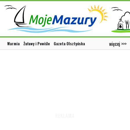
więcej >>>
Warmia
Żuławy i Powiśle
Gazeta Olsztyńska