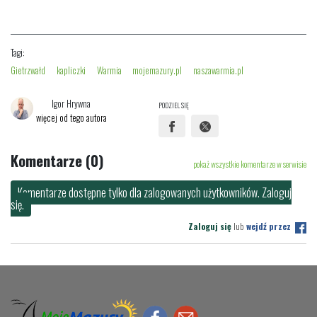
Tagi:
Gietrzwałd
kapliczki
Warmia
mojemazury.pl
naszawarmia.pl
Igor Hrywna
PODZIEL SIĘ
więcej od tego autora
Komentarze (0)
pokaż wszystkie komentarze w serwisie
Komentarze dostępne tylko dla zalogowanych użytkowników. Zaloguj
się.
Zaloguj się
lub
wejdź przez