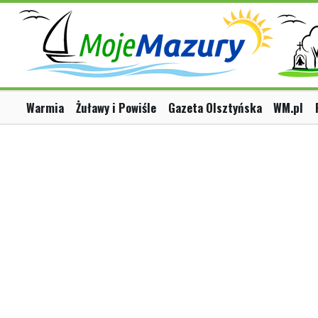
Warmia
Żuławy i Powiśle
Gazeta Olsztyńska
WM.pl