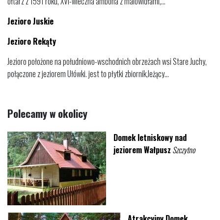
ołtarz z 1591 roku, XVI-wieczna ambona z malowidłami,...
Jezioro Juskie
Jezioro Rekąty
Jezioro położone na południowo-wschodnich obrzeżach wsi Stare Juchy,
połączone z jeziorem Ułówki. jest to płytki zbiornik,leżący...
Polecamy w okolicy
Domek letniskowy nad
jeziorem Wałpusz
Szczytno
Atrakcyjny Domek