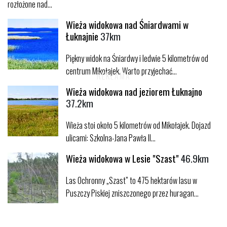
rozłożone nad...
Wieża widokowa nad Śniardwami w
Łuknajnie
37km
Piękny widok na Śniardwy i ledwie 5 kilometrów od
centrum Mikołajek. Warto przyjechać...
Wieża widokowa nad jeziorem Łuknajno
37.2km
Wieża stoi około 5 kilometrów od Mikołajek. Dojazd
ulicami: Szkolna-Jana Pawła II...
Wieża widokowa w Lesie "Szast"
46.9km
Las Ochronny „Szast” to 475 hektarów lasu w
Puszczy Piskiej zniszczonego przez huragan...