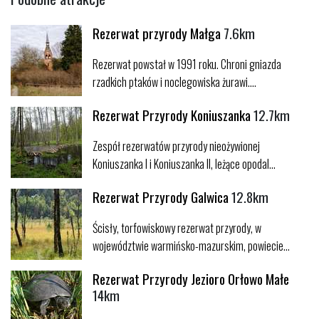
Rezerwat przyrody Małga
7.6km
Rezerwat powstał w 1991 roku. Chroni gniazda
rzadkich ptaków i noclegowiska żurawi....
Rezerwat Przyrody Koniuszanka
12.7km
Zespół rezerwatów przyrody nieożywionej
Koniuszanka I i Koniuszanka II, leżące opodal...
Rezerwat Przyrody Galwica
12.8km
Ścisły, torfowiskowy rezerwat przyrody, w
województwie warmińsko-mazurskim, powiecie...
Rezerwat Przyrody Jezioro Orłowo Małe
14km