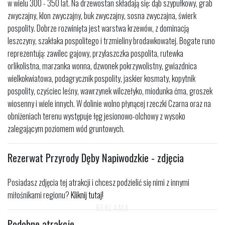
w wielu 300 - 350 lat. Na drzewostan składają się: dąb szypułkowy, grab
zwyczajny, klon zwyczajny, buk zwyczajny, sosna zwyczajna, świerk
pospolity. Dobrze rozwinięta jest warstwa krzewów, z dominacją
leszczyny, szakłaka pospolitego i trzmieliny brodawkowatej. Bogate runo
reprezentują: zawilec gajowy, przylaszczka pospolita, rutewka
orlikolistna, marzanka wonna, dzwonek pokrzywolistny, gwiazdnica
wielkokwiatowa, podagrycznik pospolity, jaskier kosmaty, kopytnik
pospolity, czyściec leśny, wawrzynek wilczełyko, miodunka ćma, groszek
wiosenny i wiele innych. W dolinie wolno płynącej rzeczki Czarna oraz na
obniżeniach terenu występuje łęg jesionowo-olchowy z wysoko
zalegającym poziomem wód gruntowych.
Rezerwat Przyrody Dęby Napiwodzkie - zdjęcia
Posiadasz zdjęcia tej atrakcji i chcesz podzielić się nimi z innymi
miłośnikami regionu?
Kliknij tutaj!
Podobne atrakcje