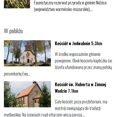
Faunistyczny rezerwat przyrody w gminie Nidzica
(województwo warmińsko-mazurskie),...
W pobliżu
Kościół w Jedwabnie
5.3km
W środku wyposażenie głównie
powojenne. Obok kościoła kapliczka św.
Józefa ufundowana przez znaną polską
piosenkarkę Ewę...
Kościół św. Huberta w Zimnej
Wodzie
7.1km
Cały kościół, poza prezbiterium, ma
wystrój nawiązujący do tradycji
myśliwskiej. Na ścianach i nad ołtarzem wiszą poroża....