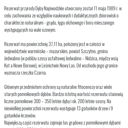
Rezerwat przyrody Dęby Napiwodzkie utworzony został 11 maja 1989 r. w
celu zachowania ze względów naukowych i dydaktycznych zbiorowisk o
charakterze naturalnym - grądu, łęgu olchowego i boru mieszanego
występujących na wale ozowym.
Rezerwat ma powierzchnię 37,11 ha, położony jest w całości w
województwie warmińsko – mazurskim, powiat Szczytno, gmina
Jedwabno (w pobliżu szosy asfaltowej Jedwabno – Nidzica, między wsią
Kot a Nowe Borowe), w Leśnictwie Nowy Las. Od wschodu jego granice
wyznacza rzeczka Czarna.
Głównym przedmiotem ochrony są naturalne fitocenozy oraz wiele
starych pomnikowych dębów. Bardzo istotną wartość rezerwatu stanowią
liczne pomnikowe 300 – 350 letnie dęby i ok. 200 letnie sosny. Na
niewielkiej powierzchni rezerwatu występuje 13 gatunków drzew i 9
gatunków krzewów.
Największą część rezerwatu zajmuje las grądowy z pomnikowymi dębami