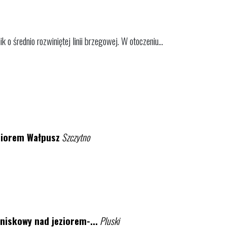
k o średnio rozwiniętej linii brzegowej. W otoczeniu...
ziorem Wałpusz
Szczytno
niskowy nad jeziorem-...
Pluski