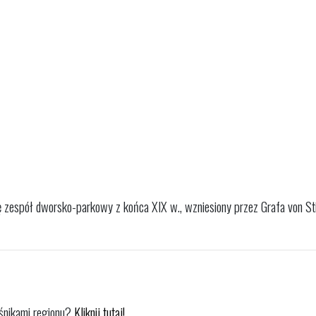
ę zespół dworsko-parkowy z końca XIX w., wzniesiony przez Grafa von Stil
łośnikami regionu?
Kliknij tutaj!