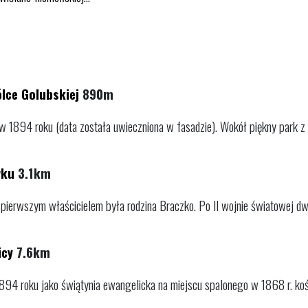
lce Golubskiej
890m
w 1894 roku (data została uwieczniona w fasadzie). Wokół piękny park z
wku
3.1km
pierwszym właścicielem była rodzina Braczko. Po II wojnie światowej dwór
icy
7.6km
94 roku jako świątynia ewangelicka na miejscu spalonego w 1868 r. koś