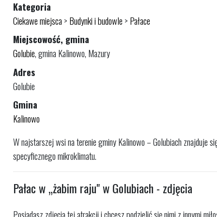
Kategoria
Ciekawe miejsca
>
Budynki i budowle
>
Pałace
Miejscowość, gmina
Golubie
, gmina Kalinowo, Mazury
Adres
Golubie
Gmina
Kalinowo
W najstarszej wsi na terenie gminy Kalinowo – Golubiach znajduje si
specyficznego mikroklimatu.
Pałac w „żabim raju" w Golubiach - zdjęcia
Posiadasz zdjęcia tej atrakcji i chcesz podzielić się nimi z innymi mi