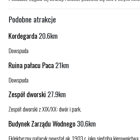
Podobne atrakcje
Kordegarda
20.6km
Dowspuda
Ruina pałacu Paca
21km
Dowspuda
Zespół dworski
27.9km
Zespół dworski z XIX/XX: dwór i park.
Budynek Zarządu Wodnego
30.6km
Eklektyczny pałacyk powstał ok. 1903 r. jako siedziba kierownictwa 