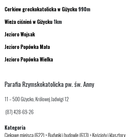
Cerkiew greckokatolicka w Giżycku
990m
Wieża ciśnień w Giżycku
1km
Jezioro Wojsak
Jezioro Popówka Mała
Jezioro Popówka Wielka
Parafia Rzymskokatolicka pw. św. Anny
11 – 500 Giżycko, Królowej Jadwigi 12
(87) 428-69-26
Kategoria
Ciekawe miejsca (622)
>
Budynki i budowle (613)
>
Kościoły i klasztory