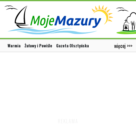
więcej >>>
Warmia
Żuławy i Powiśle
Gazeta Olsztyńska