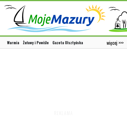
więcej >>>
Warmia
Żuławy i Powiśle
Gazeta Olsztyńska