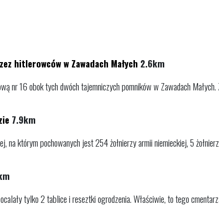
zez hitlerowców w Zawadach Małych
2.6km
jową nr 16 obok tych dwóch tajemniczych pomników w Zawadach Małych. Z
zie
7.9km
, na którym pochowanych jest 254 żołnierzy armii niemieckiej, 5 żołnierzy 
km
lały tylko 2 tablice i reseztki ogrodzenia. Właściwie, to tego cmentarza 