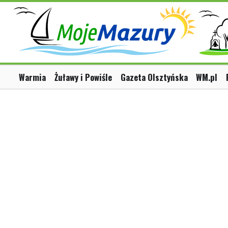
Warmia
Żuławy i Powiśle
Gazeta Olsztyńska
WM.pl