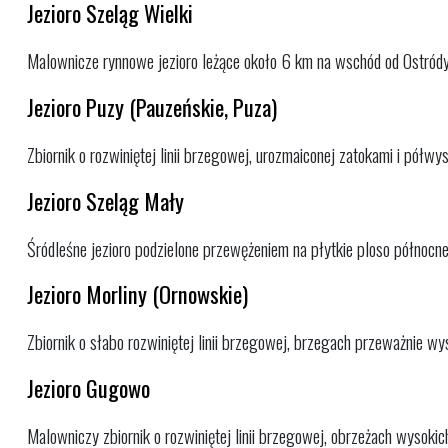
Jezioro Szeląg Wielki
Malownicze rynnowe jezioro leżące około 6 km na wschód od Ostródy
Jezioro Puzy (Pauzeńskie, Puza)
Zbiornik o rozwiniętej linii brzegowej, urozmaiconej zatokami i półwys
Jezioro Szeląg Mały
Śródleśne jezioro podzielone przewężeniem na płytkie ploso północn
Jezioro Morliny (Ornowskie)
Zbiornik o słabo rozwiniętej linii brzegowej, brzegach przeważnie wys
Jezioro Gugowo
Malowniczy zbiornik o rozwiniętej linii brzegowej, obrzeżach wysokic