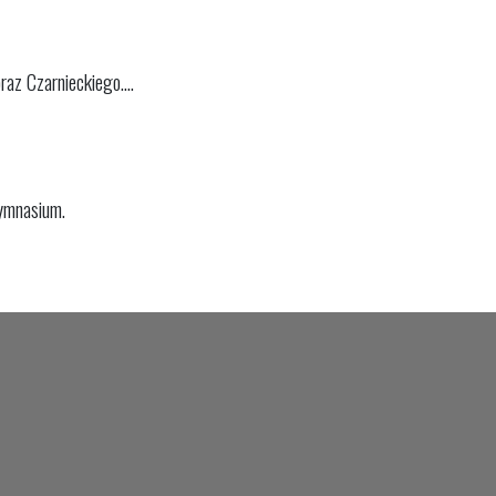
az Czarnieckiego....
ymnasium.