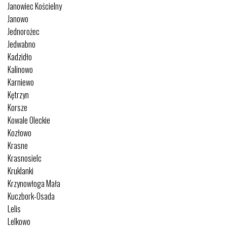
Janowiec Kościelny
Janowo
Jednorożec
Jedwabno
Kadzidło
Kalinowo
Karniewo
Kętrzyn
Korsze
Kowale Oleckie
Kozłowo
Krasne
Krasnosielc
Kruklanki
Krzynowłoga Mała
Kuczbork-Osada
Lelis
Lelkowo