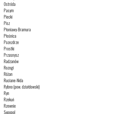
Ostróda
Pasym
Piecki
Pisz
Płoniawy-Bramura
Płośnica
Pozezdrze
Prostki
Przasnysz
Radzanów
Rozogi
Różan
Ruciane-Nida
Rybno (pow. działdowski)
Ryn
Rzekuń
Rzewnie
Sępopol