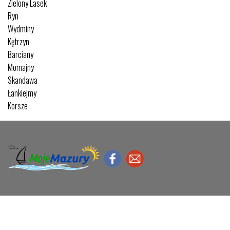
Zielony Lasek
Ryn
Wydminy
Kętrzyn
Barciany
Momajny
Skandawa
Łankiejmy
Korsze