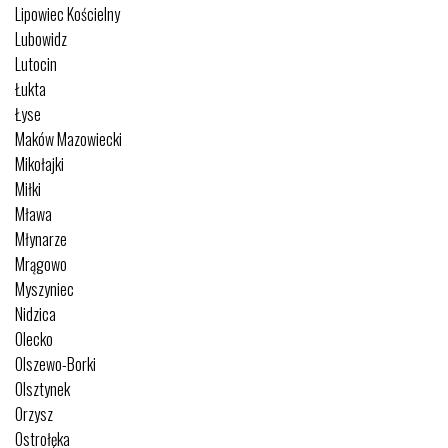
Lipowiec Kościelny
Lubowidz
Lutocin
Łukta
Łyse
Maków Mazowiecki
Mikołajki
Miłki
Mława
Młynarze
Mrągowo
Myszyniec
Nidzica
Olecko
Olszewo-Borki
Olsztynek
Orzysz
Ostrołęka