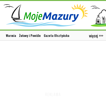
więcej >>>
Warmia
Żuławy i Powiśle
Gazeta Olsztyńska