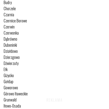
Budry
Chorzele
Czarnia
Czernice Borowe
Czerwin
Czerwonka
Dąbrówno
Dubeninki
Działdowo
Dzierzgowo
Dźwierzuty
Ełk
Giżycko
Gołdap
Goworowo
Górowo Iławeckie
Grunwald
Iłowo-Osada