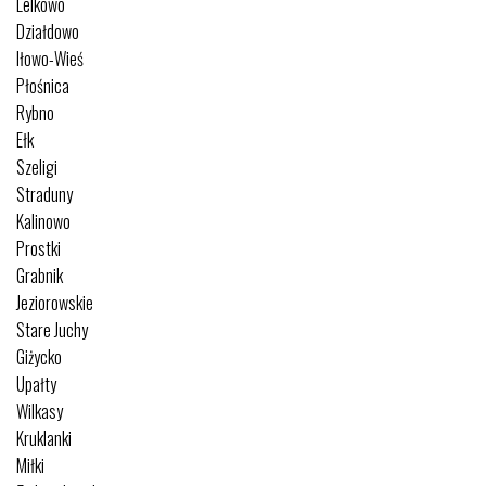
Lelkowo
Działdowo
Iłowo-Wieś
Płośnica
Rybno
Ełk
Szeligi
Straduny
Kalinowo
Prostki
Grabnik
Jeziorowskie
Stare Juchy
Giżycko
Upałty
Wilkasy
Kruklanki
Miłki