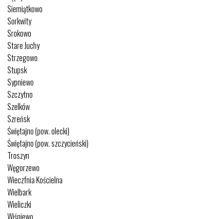
Siemiątkowo
Sorkwity
Srokowo
Stare Juchy
Strzegowo
Stupsk
Sypniewo
Szczytno
Szelków
Szreńsk
Świętajno (pow. olecki)
Świętajno (pow. szczycieński)
Troszyn
Węgorzewo
Wieczfnia Kościelna
Wielbark
Wieliczki
Wiśniewo