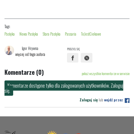
Tagi:
Pasłęka
Nowa Pasłęka
Stara Pasłęka
Passaria
ToJestCiekawe
Igor Hrywna
PODZIEL SIĘ
więcej od tego autora
Komentarze (0)
pokaż wszystkie komentarze w serwisie
Komentarze dostępne tylko dla zalogowanych użytkowników. Zaloguj
się.
Zaloguj się
lub
wejdź przez