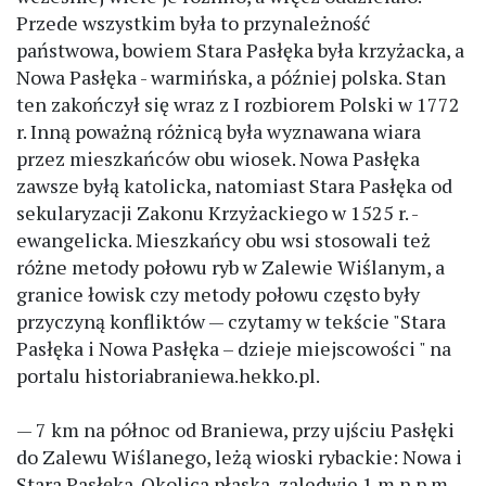
Przede wszystkim była to przynależność
państwowa, bowiem Stara Pasłęka była krzyżacka, a
Nowa Pasłęka - warmińska, a później polska. Stan
ten zakończył się wraz z I rozbiorem Polski w 1772
r. Inną poważną różnicą była wyznawana wiara
przez mieszkańców obu wiosek. Nowa Pasłęka
zawsze byłą katolicka, natomiast Stara Pasłęka od
sekularyzacji Zakonu Krzyżackiego w 1525 r. -
ewangelicka. Mieszkańcy obu wsi stosowali też
różne metody połowu ryb w Zalewie Wiślanym, a
granice łowisk czy metody połowu często były
przyczyną konfliktów — czytamy w tekście "Stara
Pasłęka i Nowa Pasłęka – dzieje miejscowości " na
portalu historiabraniewa.hekko.pl.
— 7 km na północ od Braniewa, przy ujściu Pasłęki
do Zalewu Wiślanego, leżą wioski rybackie: Nowa i
Stara Pasłęka. Okolica płaska, zaledwie 1 m n.p.m.