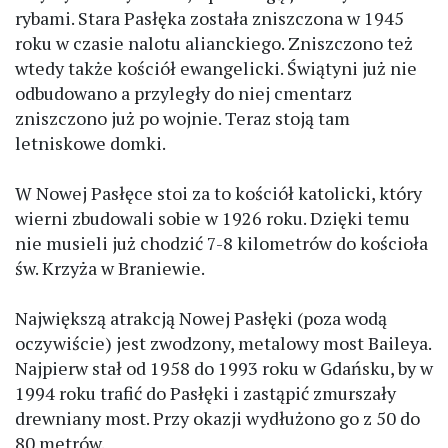
rybami. Stara Pasłęka została zniszczona w 1945
roku w czasie nalotu alianckiego. Zniszczono też
wtedy także kościół ewangelicki. Świątyni już nie
odbudowano a przyległy do niej cmentarz
zniszczono już po wojnie. Teraz stoją tam
letniskowe domki.
W Nowej Pasłęce stoi za to kościół katolicki, który
wierni zbudowali sobie w 1926 roku. Dzięki temu
nie musieli już chodzić 7-8 kilometrów do kościoła
św. Krzyża w Braniewie.
Największą atrakcją Nowej Pasłęki (poza wodą
oczywiście) jest zwodzony, metalowy most Baileya.
Najpierw stał od 1958 do 1993 roku w Gdańsku, by w
1994 roku trafić do Pasłęki i zastąpić zmurszały
drewniany most. Przy okazji wydłużono go z 50 do
80 metrów.