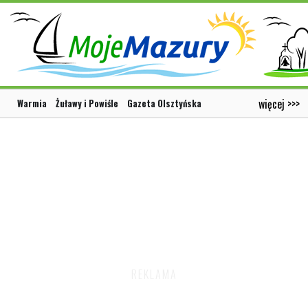
więcej >>>
Warmia
Żuławy i Powiśle
Gazeta Olsztyńska