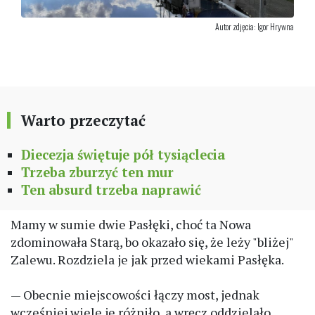
Autor zdjęcia: Igor Hrywna
Warto przeczytać
Diecezja świętuje pół tysiąclecia
Trzeba zburzyć ten mur
Ten absurd trzeba naprawić
Mamy w sumie dwie Pasłęki, choć ta Nowa
zdominowała Starą, bo okazało się, że leży "bliżej"
Zalewu. Rozdziela je jak przed wiekami Pasłęka.
— Obecnie miejscowości łączy most, jednak
wcześniej wiele je różniło, a wręcz oddzielało.