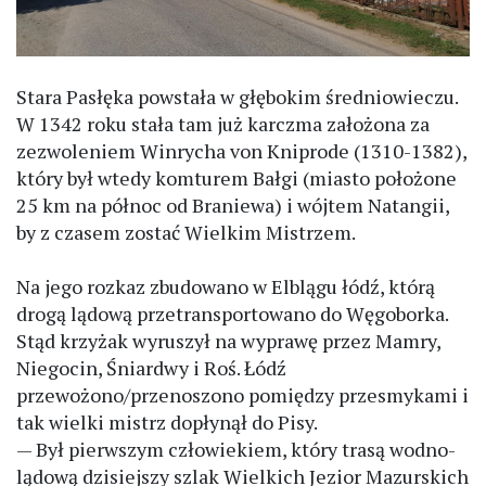
Stara Pasłęka powstała w głębokim średniowieczu.
W 1342 roku stała tam już karczma założona za
zezwoleniem Winrycha von Kniprode (1310-1382),
który był wtedy komturem Bałgi (miasto położone
25 km na północ od Braniewa) i wójtem Natangii,
by z czasem zostać Wielkim Mistrzem.
Na jego rozkaz zbudowano w Elblągu łódź, którą
drogą lądową przetransportowano do Węgoborka.
Stąd krzyżak wyruszył na wyprawę przez Mamry,
Niegocin, Śniardwy i Roś. Łódź
przewożono/przenoszono pomiędzy przesmykami i
tak wielki mistrz dopłynął do Pisy.
— Był pierwszym człowiekiem, który trasą wodno-
lądową dzisiejszy szlak Wielkich Jezior Mazurskich