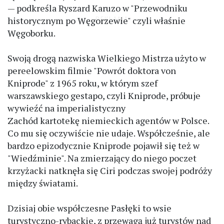
— podkreśla Ryszard Karuzo w "Przewodniku
historycznym po Węgorzewie" czyli właśnie
Węgoborku.
Swoją drogą nazwiska Wielkiego Mistrza użyto w
pereelowskim filmie "Powrót doktora von
Kniprode" z 1965 roku, w którym szef
warszawskiego gestapo, czyli Kniprode, próbuje
wywieźć na imperialistyczny
Zachód kartotekę niemieckich agentów w Polsce.
Co mu się oczywiście nie udaje. Współcześnie, ale
bardzo epizodycznie Kniprode pojawił się też w
"Wiedźminie". Na zmierzający do niego poczet
krzyżacki natknęła się Ciri podczas swojej podróży
między światami.
Dzisiaj obie współczesne Pasłęki to wsie
turystyczno-rybackie, z przewagą już turystów nad