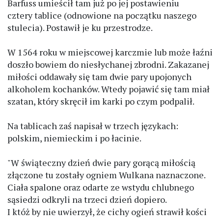
Barfuss umieścił tam już po jej postawieniu
cztery tablice (odnowione na początku naszego
stulecia). Postawił je ku przestrodze.
W 1564 roku w miejscowej karczmie lub może łaźni
doszło bowiem do niesłychanej zbrodni. Zakazanej
miłości oddawały się tam dwie pary upojonych
alkoholem kochanków. Wtedy pojawić się tam miał
szatan, który skręcił im karki po czym podpalił.
Na tablicach zaś napisał w trzech językach:
polskim, niemieckim i po łacinie.
"W świąteczny dzień dwie pary gorącą miłością
złączone tu zostały ogniem Wulkana naznaczone.
Ciała spalone oraz odarte ze wstydu chlubnego
sąsiedzi odkryli na trzeci dzień dopiero.
I któż by nie uwierzył, że cichy ogień strawił kości