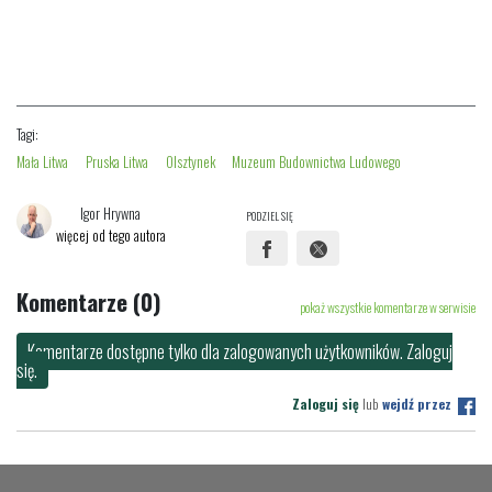
Tagi:
Mała Litwa
Pruska Litwa
Olsztynek
Muzeum Budownictwa Ludowego
Igor Hrywna
PODZIEL SIĘ
więcej od tego autora
Komentarze (0)
pokaż wszystkie komentarze w serwisie
Komentarze dostępne tylko dla zalogowanych użytkowników. Zaloguj
się.
Zaloguj się
lub
wejdź przez