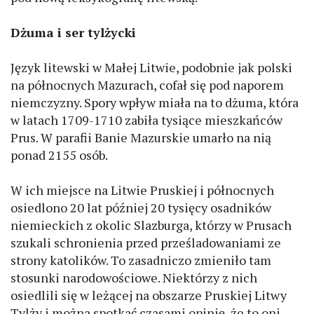
Dżuma i ser tylżycki
Język litewski w Małej Litwie, podobnie jak polski
na północnych Mazurach, cofał się pod naporem
niemczyzny. Spory wpływ miała na to dżuma, która
w latach 1709-1710 zabiła tysiące mieszkańców
Prus. W parafii Banie Mazurskie umarło na nią
ponad 2155 osób.
W ich miejsce na Litwie Pruskiej i północnych
osiedlono 20 lat później 20 tysięcy osadników
niemieckich z okolic Slazburga, którzy w Prusach
szukali schronienia przed prześladowaniami ze
strony katolików. To zasadniczo zmieniło tam
stosunki narodowościowe. Niektórzy z nich
osiedlili się w leżącej na obszarze Pruskiej Litwy
Tylży i można spotkać czasami opinię, że to oni