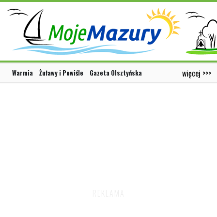
więcej >>>
Warmia
Żuławy i Powiśle
Gazeta Olsztyńska