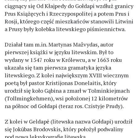
ciągnący się Od Kłajpedy do Gołdapi wzdłuż granicy
Prus Książęcych i Rzeczypospolitej a potem Prus i
Rosji, którego część mieszkańców stanowili Litwini
a Prusy były kolebka litewskiego piśmiennictwa.
Działał tam m.in. Martynas Mažvydas, autor
pierwszej książki w języku litewskim. Był to
wydany w 1547 roku w Królewcu, a w 1663 roku
ukazała się tam pierwsza gramatyka języka
litewskiego. Z kolei największym XVIII wiecznym
poetą był pastor Kristijonas Donelaitis, który
urodził się koło Gąbina a zmarł w Tolminkiejmach
(Tollmingkehmen), wsi położonej 12 kilometrów
na północ od Gołdapi (teraz ros. Czistyje Prudy).
Z kolei w Geldapė (litewska nazwa Gołdapi) urodził
się Jokūbas Brodovskis, który położył podwaliny
pod nową leksykografię litewską.