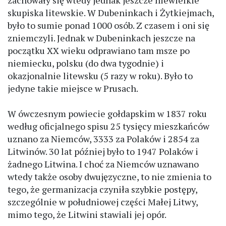
zachowały się wtedy jednak jeszcze niewielkie
skupiska litewskie. W Dubeninkach i Żytkiejmach,
było to sumie ponad 1000 osób. Z czasem i oni się
zniemczyli. Jednak w Dubeninkach jeszcze na
początku XX wieku odprawiano tam msze po
niemiecku, polsku (do dwa tygodnie) i
okazjonalnie litewsku (5 razy w roku). Było to
jedyne takie miejsce w Prusach.
W ówczesnym powiecie gołdapskim w 1837 roku
według oficjalnego spisu 25 tysięcy mieszkańców
uznano za Niemców, 3333 za Polaków i 2854 za
Litwinów. 30 lat później było to 1947 Polaków i
żadnego Litwina. I choć za Niemców uznawano
wtedy także osoby dwujęzyczne, to nie zmienia to
tego, że germanizacja czyniła szybkie postępy,
szczególnie w południowej części Małej Litwy,
mimo tego, że Litwini stawiali jej opór.