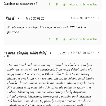
Ocena komentarza: warty uwagi (1)
odpowiedz na ten komentarz
Pan K
#942469 | 83.25.*.*
7 sty 2013 09:20
No nie wiem, nie wiem. Ale wiem co robi PO, PIS i SLD w
powiecie.
odpowiedz na ten komentarz
z neta, skopiuj, wklej dalej
#942156 | 79.162.*.*
6 sty 2013
21:17
Dwa do trzech milionów wyemigrowanych za chlebem, młodych,
zdolnych, pracowitych i odważnych. Tam rodzą dzieci, które nie
mają naimię Staś czy Jaś, a Ethan, albo Mike. Oni nie wrócą,
niczego w tym kraju nie wybudują, nie kupią chleba, mąki butów,
choinki, działki, domu, samochodu, mebli i miliona innych rzeczy.
Nie zapłacą tutaj podatków. Ich dzieci nie pójdą do szkoły tu w
Polsce. Ukończą zagraniczne uniwersytety i będą Anglikami,
Irlandczykami, Niemcami, Norwegami z polskim pochodzeniem ....
Tak kochani i nie da się tej prawdy niczym przykryć. Nie da się
zmienić tego dokładaniem plusów, przez służbowych troli do