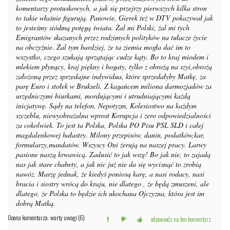
komentarzy protuskowych, a jak się przejrzy pierwszych kilka stron
to takie właśnie figurują. Panowie, Gierek też w DTV pokazywał jak
to jesteśmy siódmą potęgą świata. Żal mi Polski, żal mi tych
Emigrantów skazanych przez rodzimych polityków na tułacze życie
na obczyźnie. Żal tym bardziej, że ta ziemia mogła dać im to
wszystko, czego szukają sprzątając cudze kąty. Bo to kraj miodem i
mlekiem płynący, kraj piękny i bogaty, tylko z obrożą na szyi,obrożą
założoną przez sprzedajne indywidua, które sprzedałyby Matkę, za
parę Euro i stołek w Brukseli. Z kagańcem miliona darmozjadów za
urzędniczymi biurkami, mordującymi i utrudniającymi każdą
inicjatywę. Sądy na telefon, Nepotyzm, Kolesiostwo na każdym
szczeblu, niewyobrażalna wprost Korupcja i zero odpowiedzialności
za cokolwiek. To jest ta Polska, Polska PO Pisu PSL SLD i całej
magdalenkowej hałastry. Milony przepisów, danin, podatków,kar,
formularzy,mandatów. Wszyscy Oni żerują na naszej pracy. Larwy
pasione naszą krwawicą. Zadusić to jak wszę! Bo jak nie, to zajadą
nas jak stare chabety, a jak nic już nie da się wycisnąć to zrobią
nawóz. Marzę jednak, że kiedyś poniosą karę, a nasi rodacy, nasi
bracia i siostry wrócą do kraju, nie dlatego , że będą zmuszeni, ale
dlatego, że Polska to będzie ich ukochana Ojczyzna, która jest im
dobrą Matką.
Ocena komentarza: warty uwagi (6)
odpowiedz na ten komentarz