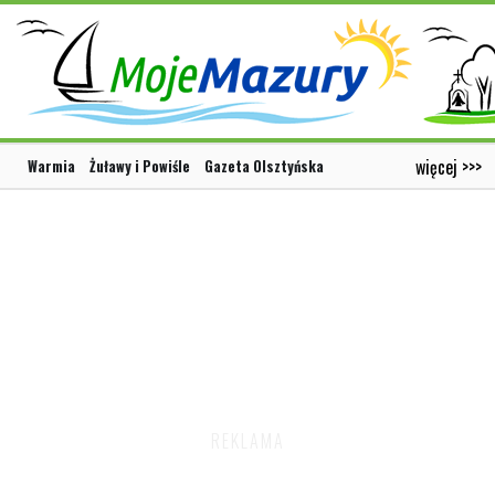
więcej >>>
Warmia
Żuławy i Powiśle
Gazeta Olsztyńska