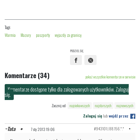
Tagi:
Warmia
Mazury
paszporty
wyjazdy za granicę
PODZIEL SIĘ
Komentarze (34)
pokaż wszystkie komentarze w serwisie
Komentarze dostępne tylko dla zalogowanych użytkowników. Zaloguj
się.
Zacznij od:
najciekawszych
najstarszych
najnowszych
Zaloguj się
lub
wejdź przez
Tata
#943101 | 88.156.*.*
7 sty 2013 19:06