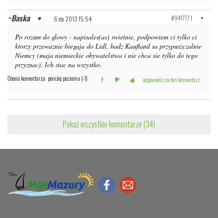
Baska
#941777 |
6 sty 2013 15:54
Po rozum do glowy - napisales(as) swietnie, podpowiem ci tylko ci
ktorzy przewaznie biegaja do Lidl, badz Kaufland sa przypuszczalnie
Niemcy (maja niemieckie obywatelstwa i nie chca sie tylko do tego
przyznac). Ich stac na wszystko.
Ocena komentarza: poniżej poziomu (-1)
odpowiedz na ten komentarz
Pokaż wszystkie komentarze (34)