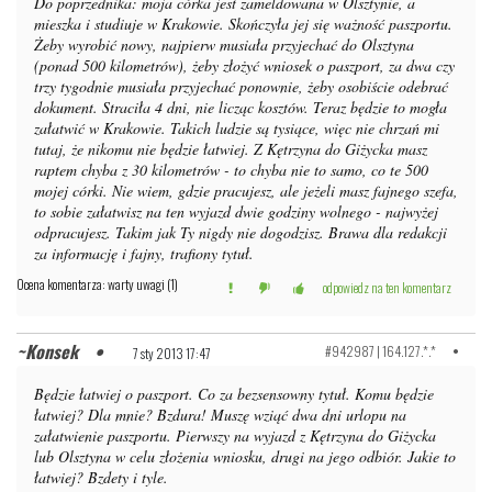
Do poprzednika: moja córka jest zameldowana w Olsztynie, a
mieszka i studiuje w Krakowie. Skończyła jej się ważność paszportu.
Żeby wyrobić nowy, najpierw musiała przyjechać do Olsztyna
(ponad 500 kilometrów), żeby złożyć wniosek o paszport, za dwa czy
trzy tygodnie musiała przyjechać ponownie, żeby osobiście odebrać
dokument. Straciła 4 dni, nie licząc kosztów. Teraz będzie to mogła
załatwić w Krakowie. Takich ludzie są tysiące, więc nie chrzań mi
tutaj, że nikomu nie będzie łatwiej. Z Kętrzyna do Giżycka masz
raptem chyba z 30 kilometrów - to chyba nie to samo, co te 500
mojej córki. Nie wiem, gdzie pracujesz, ale jeżeli masz fajnego szefa,
to sobie załatwisz na ten wyjazd dwie godziny wolnego - najwyżej
odpracujesz. Takim jak Ty nigdy nie dogodzisz. Brawa dla redakcji
za informację i fajny, trafiony tytuł.
Ocena komentarza: warty uwagi (1)
odpowiedz na ten komentarz
Konsek
#942987 | 164.127.*.*
7 sty 2013 17:47
Będzie łatwiej o paszport. Co za bezsensowny tytuł. Komu będzie
łatwiej? Dla mnie? Bzdura! Muszę wziąć dwa dni urlopu na
załatwienie paszportu. Pierwszy na wyjazd z Kętrzyna do Giżycka
lub Olsztyna w celu złożenia wniosku, drugi na jego odbiór. Jakie to
łatwiej? Bzdety i tyle.