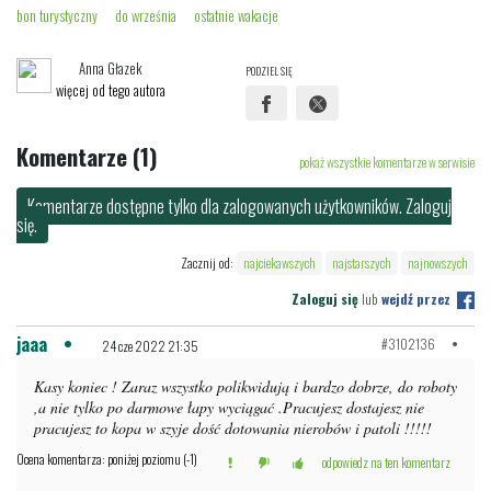
bon turystyczny
do września
ostatnie wakacje
Anna Głazek
PODZIEL SIĘ
więcej od tego autora
Komentarze (1)
pokaż wszystkie komentarze w serwisie
Komentarze dostępne tylko dla zalogowanych użytkowników. Zaloguj
się.
Zacznij od:
najciekawszych
najstarszych
najnowszych
Zaloguj się
lub
wejdź przez
jaaa
#3102136
24 cze 2022 21:35
Kasy koniec ! Zaraz wszystko polikwidują i bardzo dobrze, do roboty
,a nie tylko po darmowe łapy wyciągać .Pracujesz dostajesz nie
pracujesz to kopa w szyje dość dotowania nierobów i patoli !!!!!
Ocena komentarza: poniżej poziomu (-1)
odpowiedz na ten komentarz