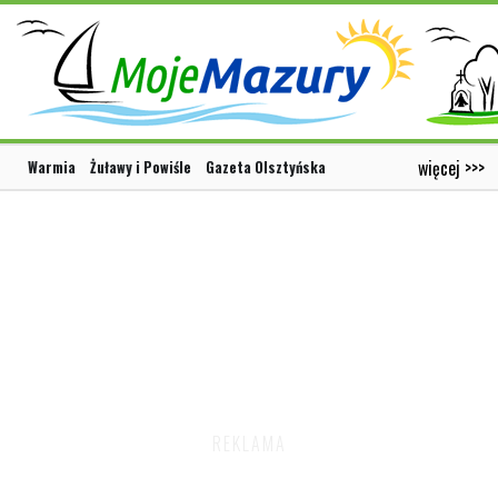
więcej >>>
Warmia
Żuławy i Powiśle
Gazeta Olsztyńska