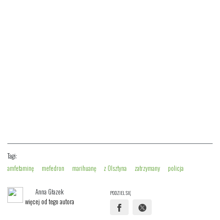
Tagi:
amfetaminę
mefedron
marihuanę
z Olsztyna
zatrzymany
policja
Anna Głazek
PODZIEL SIĘ
więcej od tego autora