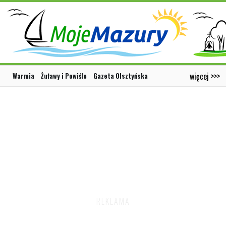
więcej >>>
Warmia
Żuławy i Powiśle
Gazeta Olsztyńska