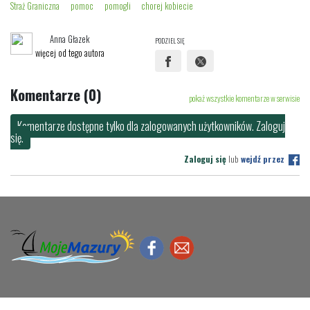
Straż Graniczna
pomoc
pomogli
chorej kobiecie
Anna Głazek
PODZIEL SIĘ
więcej od tego autora
Komentarze (0)
pokaż wszystkie komentarze w serwisie
Komentarze dostępne tylko dla zalogowanych użytkowników. Zaloguj
się.
Zaloguj się
lub
wejdź przez