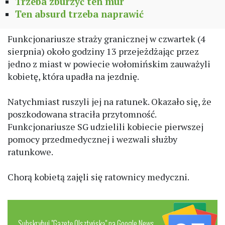
Trzeba zburzyć ten mur
Ten absurd trzeba naprawić
Funkcjonariusze straży granicznej w czwartek (4
sierpnia) około godziny 13 przejeżdżając przez
jedno z miast w powiecie wołomińskim zauważyli
kobietę, która upadła na jezdnię.
Natychmiast ruszyli jej na ratunek. Okazało się, że
poszkodowana straciła przytomność.
Funkcjonariusze SG udzielili kobiecie pierwszej
pomocy przedmedycznej i wezwali służby
ratunkowe.
Chorą kobietą zajęli się ratownicy medyczni.
Subskrybuj "Gazetę Olsztyńską" na Google News