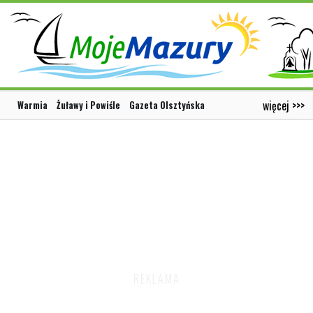
więcej >>>
Warmia
Żuławy i Powiśle
Gazeta Olsztyńska