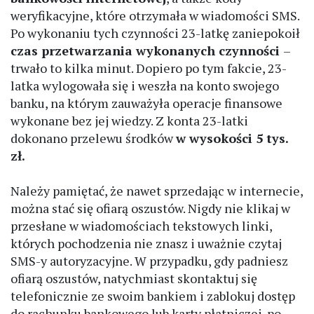
weryfikacyjne, które otrzymała w wiadomości SMS.
Po wykonaniu tych czynności 23-latkę zaniepokoił
czas przetwarzania wykonanych czynności
–
trwało to kilka minut. Dopiero po tym fakcie, 23-
latka wylogowała się i weszła na konto swojego
banku, na którym zauważyła operacje finansowe
wykonane bez jej wiedzy. Z konta 23-latki
dokonano przelewu środków
w wysokości 5 tys.
zł.
Należy pamiętać, że nawet sprzedając w internecie,
można stać się ofiarą oszustów. Nigdy nie klikaj w
przesłane w wiadomościach tekstowych linki,
których pochodzenia nie znasz i uważnie czytaj
SMS-y autoryzacyjne. W przypadku, gdy padniesz
ofiarą oszustów, natychmiast skontaktuj się
telefonicznie ze swoim bankiem i zablokuj dostęp
do rachunku bankowego lub karty płatniczej, po