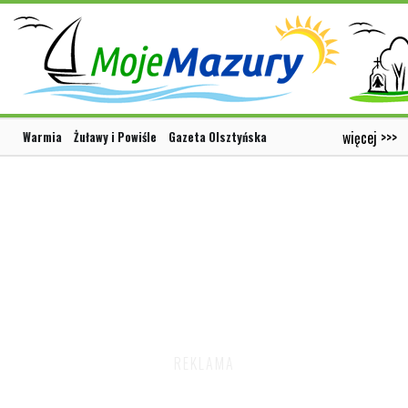
więcej >>>
Warmia
Żuławy i Powiśle
Gazeta Olsztyńska