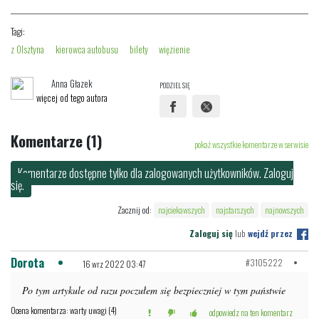
Tagi:
z Olsztyna
kierowca autobusu
bilety
więzienie
Anna Głazek
PODZIEL SIĘ
więcej od tego autora
Komentarze (1)
pokaż wszystkie komentarze w serwisie
Komentarze dostępne tylko dla zalogowanych użytkowników. Zaloguj
się.
Zacznij od:
najciekawszych
najstarszych
najnowszych
Zaloguj się
lub
wejdź przez
Dorota
#3105222
16 wrz 2022 03:47
Po tym artykule od razu poczułem się bezpieczniej w tym państwie
Ocena komentarza: warty uwagi (4)
odpowiedz na ten komentarz