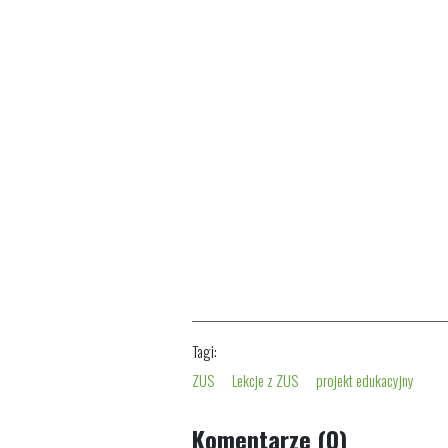
Tagi:
ZUS
Lekcje z ZUS
projekt edukacyjny
Komentarze (0)