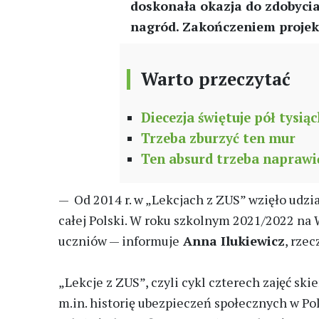
doskonała okazja do zdobycia
nagród. Zakończeniem projekt
Warto przeczytać
Diecezja świętuje pół tysiąc
Trzeba zburzyć ten mur
Ten absurd trzeba naprawi
— Od 2014 r. w „Lekcjach z ZUS” wzięło udzia
całej Polski. W roku szkolnym 2021/2022 na 
uczniów — informuje
Anna Ilukiewicz
, rze
„Lekcje z ZUS”, czyli cykl czterech zajęć ski
m.in. historię ubezpieczeń społecznych w Po