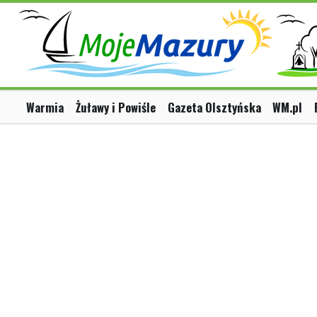
Warmia
Żuławy i Powiśle
Gazeta Olsztyńska
WM.pl