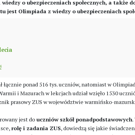
 wiedzy o ubezpieczeniach społecznych, a także d
u jest Olimpiada z wiedzy o ubezpieczeniach społ
lecia
ć
ł łącznie ponad 516 tys. uczniów, natomiast w Olimpiad
Warmii i Mazurach w lekcjach udział wzięło 1530 uczni
cznik prasowy ZUS w województwie warmińsko-mazurs
erowany jest do
uczniów szkół ponadpodstawowych
.
lsce,
rolę i zadania ZUS
, dowiedzą się jakie świadcze