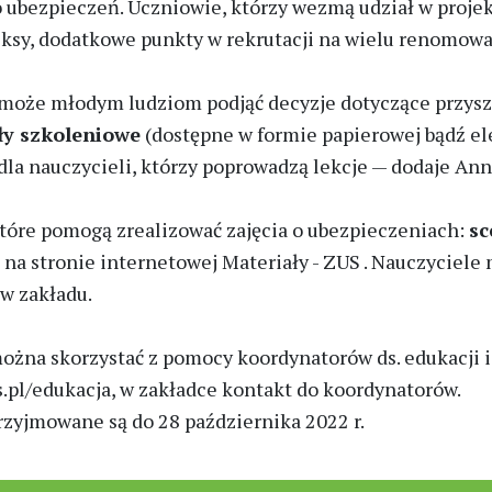
 do ubezpieczeń. Uczniowie, którzy wezmą udział w proj
eksy, dodatkowe punkty w rekrutacji na wielu renomow
może młodym ludziom podjąć decyzje dotyczące przyszł
ły szkoleniowe
(dostępne w formie papierowej bądź ele
la nauczycieli, którzy poprowadzą lekcje — dodaje Ann
które pomogą zrealizować zajęcia o ubezpieczeniach:
sc
a na stronie internetowej Materiały - ZUS . Nauczyciele
w zakładu.
 można skorzystać z pomocy koordynatorów ds. edukacji
.pl/edukacja, w zakładce kontakt do koordynatorów.
rzyjmowane są do 28 października 2022 r.