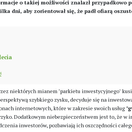
formacje o takiej możliwości znalazł przypadkowo 
lka dni, aby zorientował się, że padł ofiarą oszu
lecia
ć
rzez niektórych mianem "parkietu inwestycyjnego" ku
perspektywą szybkiego zysku, decyduje się na inwestow
ronach internetowych, które w zakresie swoich usług
"g
 ryzyko. Dodatkowym niebezpieczeństwem jest to, że w i
dczenia inwestorów, pozbawiają ich oszczędności całego