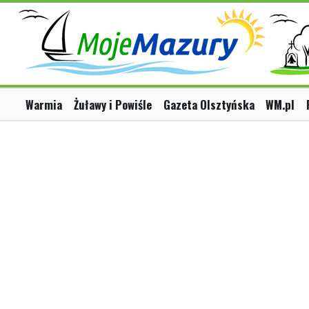
Warmia
Żuławy i Powiśle
Gazeta Olsztyńska
WM.pl