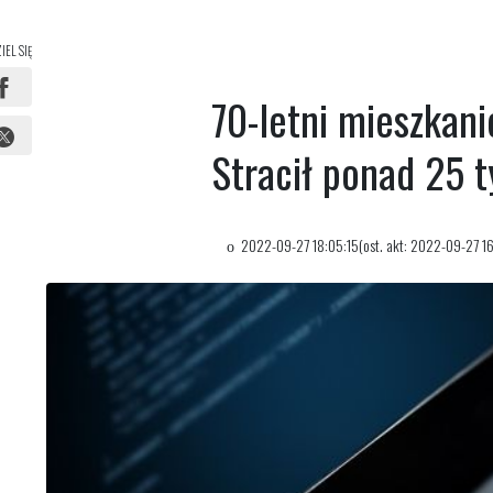
IEL SIĘ
70-letni mieszkani
Stracił ponad 25 t
2022-09-27 18:05:15(ost. akt: 2022-09-27 1