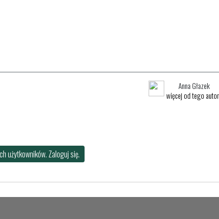
Anna Głazek
więcej od tego auto
h użytkowników. Zaloguj się.