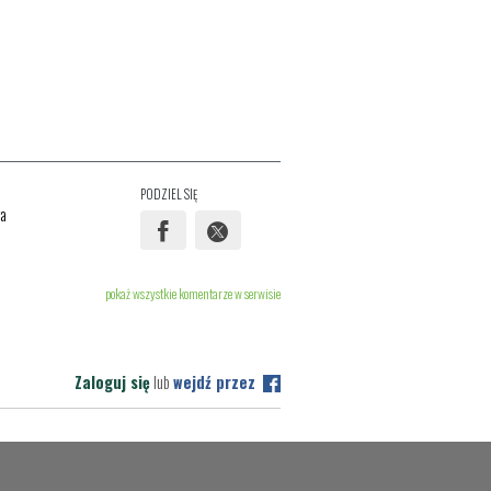
PODZIEL SIĘ
ra
pokaż wszystkie komentarze w serwisie
Zaloguj się
lub
wejdź przez