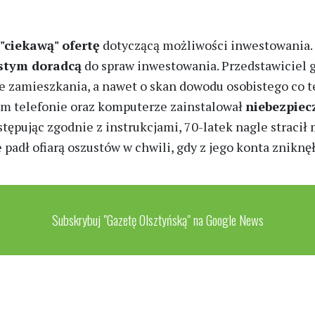
"ciekawą" ofertę
dotyczącą możliwości inwestowania. 
stym doradcą
do spraw inwestowania. Przedstawiciel g
ce zamieszkania, a nawet o skan dowodu osobistego co 
oim telefonie oraz komputerze zainstalował
niebezpie
ostępując zgodnie z instrukcjami, 70-latek nagle straci
padł ofiarą oszustów w chwili, gdy z jego konta znikn
Subskrybuj "Gazetę Olsztyńską" na Google News