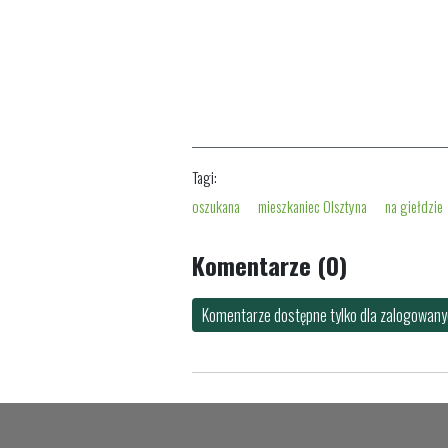
Tagi:
oszukana
mieszkaniec Olsztyna
na giełdzie
Komentarze (0)
Komentarze dostępne tylko dla zalogowanyc