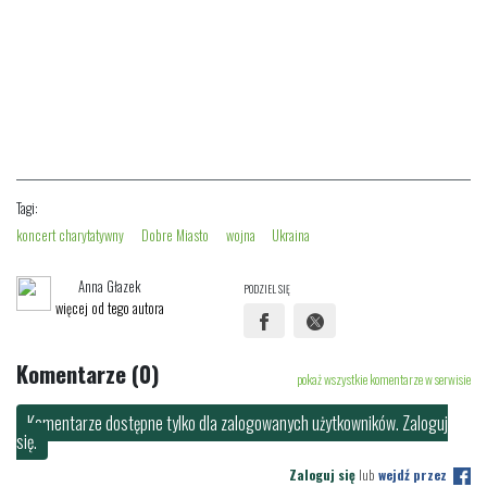
Tagi:
koncert charytatywny
Dobre Miasto
wojna
Ukraina
Anna Głazek
PODZIEL SIĘ
więcej od tego autora
Komentarze (0)
pokaż wszystkie komentarze w serwisie
Komentarze dostępne tylko dla zalogowanych użytkowników. Zaloguj
się.
Zaloguj się
lub
wejdź przez