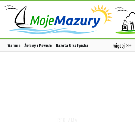
więcej >>>
Warmia
Żuławy i Powiśle
Gazeta Olsztyńska