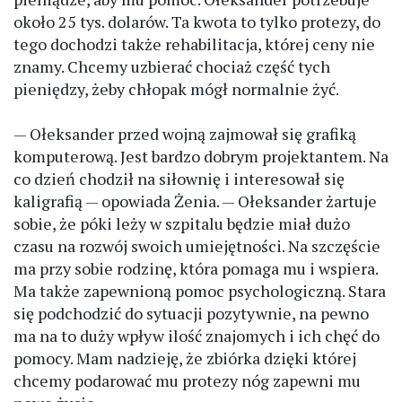
około 25 tys. dolarów. Ta kwota to tylko protezy, do
tego dochodzi także rehabilitacja, której ceny nie
znamy. Chcemy uzbierać chociaż część tych
pieniędzy, żeby chłopak mógł normalnie żyć.
— Ołeksander przed wojną zajmował się grafiką
komputerową. Jest bardzo dobrym projektantem. Na
co dzień chodził na siłownię i interesował się
kaligrafią — opowiada Żenia. — Ołeksander żartuje
sobie, że póki leży w szpitalu będzie miał dużo
czasu na rozwój swoich umiejętności. Na szczęście
ma przy sobie rodzinę, która pomaga mu i wspiera.
Ma także zapewnioną pomoc psychologiczną. Stara
się podchodzić do sytuacji pozytywnie, na pewno
ma na to duży wpływ ilość znajomych i ich chęć do
pomocy. Mam nadzieję, że zbiórka dzięki której
chcemy podarować mu protezy nóg zapewni mu