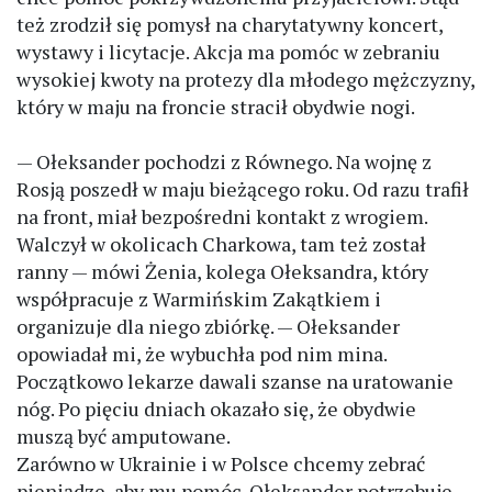
też zrodził się pomysł na charytatywny koncert,
wystawy i licytacje. Akcja ma pomóc w zebraniu
wysokiej kwoty na protezy dla młodego mężczyzny,
który w maju na froncie stracił obydwie nogi.
— Ołeksander pochodzi z Równego. Na wojnę z
Rosją poszedł w maju bieżącego roku. Od razu trafił
na front, miał bezpośredni kontakt z wrogiem.
Walczył w okolicach Charkowa, tam też został
ranny — mówi Żenia, kolega Ołeksandra, który
współpracuje z Warmińskim Zakątkiem i
organizuje dla niego zbiórkę. — Ołeksander
opowiadał mi, że wybuchła pod nim mina.
Początkowo lekarze dawali szanse na uratowanie
nóg. Po pięciu dniach okazało się, że obydwie
muszą być amputowane.
Zarówno w Ukrainie i w Polsce chcemy zebrać
pieniądze, aby mu pomóc. Ołeksander potrzebuje