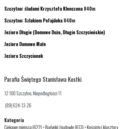
Szczytno: śladami Krzysztofa Klenczona
840m
Szczytno: Szlakiem Pofajdoka
840m
Jezioro Długie (Domowe Duże, Długie Szczycieńskie)
Jezioro Domowe Małe
Jezioro Szczycionek
Parafia Świętego Stanisława Kostki
12 100 Szczytno, Niepodległości 11
(89) 624-13-26
Kategoria
Ciekawe miejsca (622)
>
Budynki i budowle (613)
>
Kościoły i klasztory