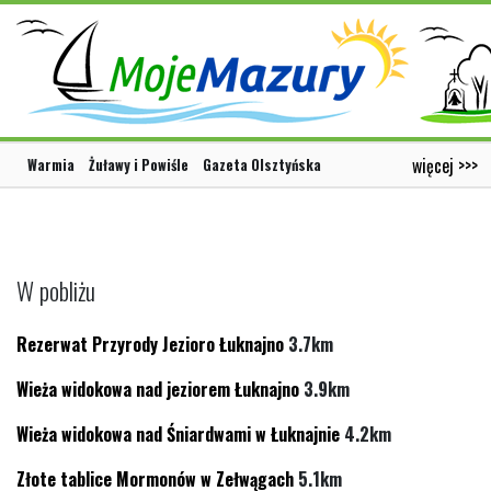
więcej >>>
Warmia
Żuławy i Powiśle
Gazeta Olsztyńska
W pobliżu
Rezerwat Przyrody Jezioro Łuknajno
3.7km
Wieża widokowa nad jeziorem Łuknajno
3.9km
Wieża widokowa nad Śniardwami w Łuknajnie
4.2km
Złote tablice Mormonów w Zełwągach
5.1km