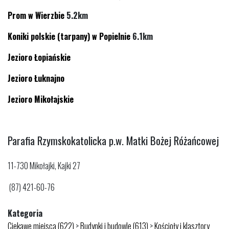
Prom w Wierzbie
5.2km
Koniki polskie (tarpany) w Popielnie
6.1km
Jezioro Łopiańskie
Jezioro Łuknajno
Jezioro Mikołajskie
Parafia Rzymskokatolicka p.w. Matki Bożej Różańcowej
11-730 Mikołajki, Kajki 27
(87) 421-60-76
Kategoria
Ciekawe miejsca (622)
>
Budynki i budowle (613)
>
Kościoły i klasztory