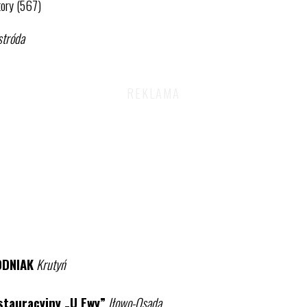
tory (567)
stróda
ODNIAK
Krutyń
stauracyjny „U Ewy”
Iłowo-Osada