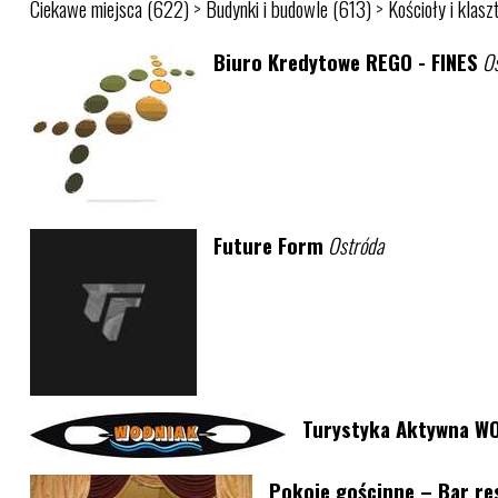
Ciekawe miejsca (622)
>
Budynki i budowle (613)
>
Kościoły i klasz
Biuro Kredytowe REGO - FINES
O
Future Form
Ostróda
Turystyka Aktywna W
Pokoje gościnne – Bar re