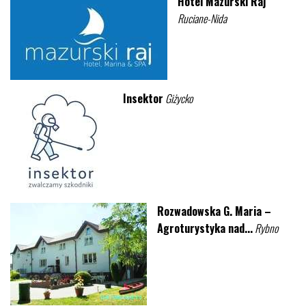
Hotel Mazurski Raj
Ruciane-Nida
Insektor
Giżycko
Rozwadowska G. Maria –
Agroturystyka nad...
Rybno