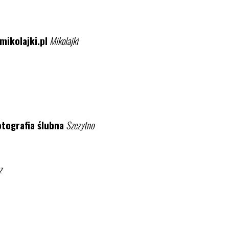
mikolajki.pl
Mikolajki
otografia ślubna
Szczytno
z