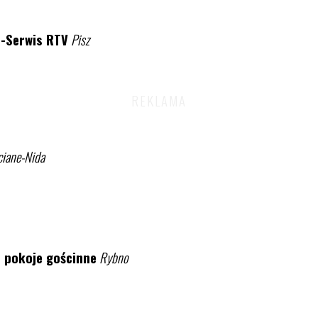
-Serwis RTV
Pisz
iane-Nida
 - pokoje gościnne
Rybno