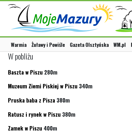
Warmia
Żuławy i Powiśle
Gazeta Olsztyńska
WM.pl
W pobliżu
Baszta w Piszu
280m
Muzeum Ziemi Piskiej w Piszu
340m
Pruska baba z Pisza
380m
Ratusz i rynek w Piszu
380m
Zamek w Piszu
400m