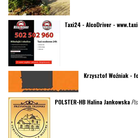
Taxi24 - AlcoDriver - www.taxi
Krzysztof Woźniak - f
POLSTER-HB Halina Jankowska
Pis