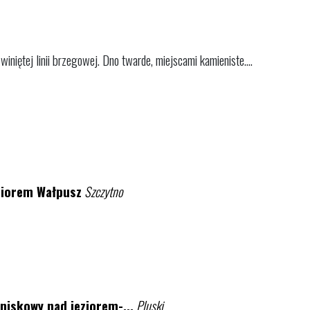
iniętej linii brzegowej. Dno twarde, miejscami kamieniste....
ziorem Wałpusz
Szczytno
niskowy nad jeziorem-...
Pluski