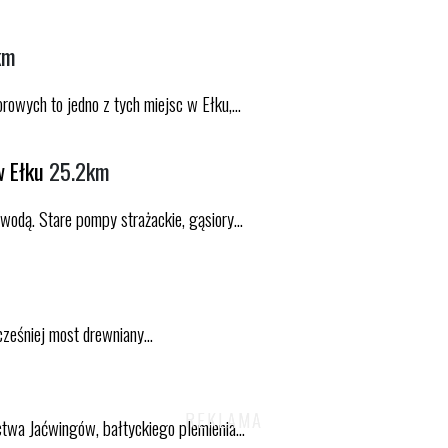
km
wych to jedno z tych miejsc w Ełku,...
w Ełku
25.2km
dą. Stare pompy strażackie, gąsiory...
ześniej most drewniany...
ctwa Jaćwingów, bałtyckiego plemienia...