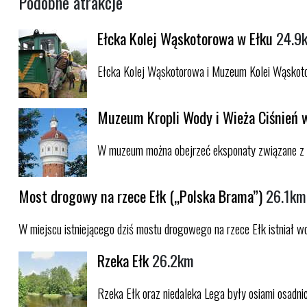
Podobne atrakcje
Ełcka Kolej Wąskotorowa w Ełku
24.9
Ełcka Kolej Wąskotorowa i Muzeum Kolei Wąskotoro
Muzeum Kropli Wody i Wieża Ciśnień 
W muzeum można obejrzeć eksponaty związane z wo
Most drogowy na rzece Ełk („Polska Brama”)
26.1km
W miejscu istniejącego dziś mostu drogowego na rzece Ełk istniał wc
Rzeka Ełk
26.2km
Rzeka Ełk oraz niedaleka Lega były osiami osadni