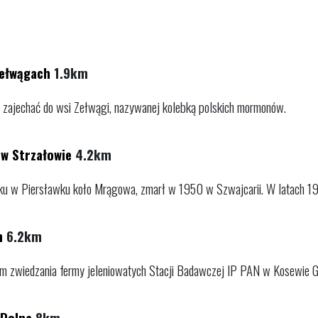
Zełwągach
1.9km
 zajechać do wsi Zełwągi, nazywanej kolebką polskich mormonów.
 w Strzałowie
4.2km
roku w Piersławku koło Mrągowa, zmarł w 1950 w Szwajcarii. W latach 19
h
6.2km
m zwiedzania fermy jeleniowatych Stacji Badawczej IP PAN w Kosewie G
 Dolna
8km