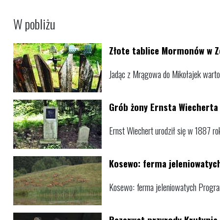
W pobliżu
Złote tablice Mormonów w 
Jadąc z Mrągowa do Mikołajek warto
Grób żony Ernsta Wiecherta
Ernst Wiechert urodził się w 1887 
Kosewo: ferma jeleniowatyc
Kosewo: ferma jeleniowatych Progra
Rezerwat przyrody Krutynia