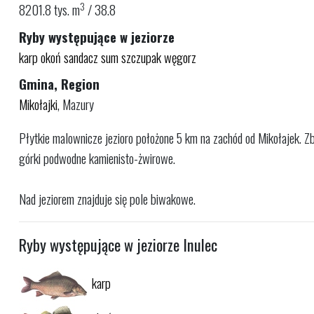
3
8201.8 tys. m
/ 38.8
Ryby występujące w jeziorze
karp
okoń
sandacz
sum
szczupak
węgorz
Gmina, Region
Mikołajki
, Mazury
Płytkie malownicze jezioro położone 5 km na zachód od Mikołajek. Zb
górki podwodne kamienisto-żwirowe.
Nad jeziorem znajduje się pole biwakowe.
Ryby występujące w jeziorze Inulec
karp