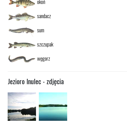
okoń
sandacz
sum
szczupak
węgorz
Jezioro Inulec - zdjęcia