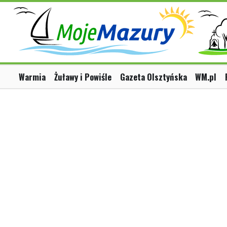
Warmia
Żuławy i Powiśle
Gazeta Olsztyńska
WM.pl