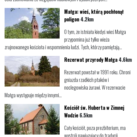
Małga: wieś, którą pochłonął
poligon
4.2km
O tym, że istniała kiedyś wieś Małga
przypomina już tylko wieża
zrujnowanego kościoła i wspomnienia ludzi. Tych, którzy pamiętają...
Rezerwat przyrody Małga
4.6km
Rezerwat powstał w 1991 roku. Chroni
gniazda rzadkich ptaków i
noclegowiska żurawi. W rezerwacie
Małga występuje między innymi...
Kościół św. Huberta w Zimnej
Wodzie
6.5km
Cały kościół, poza prezbiterium, ma
wystrój nawiązujący do tradycji