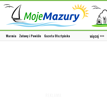
więcej >>>
Warmia
Żuławy i Powiśle
Gazeta Olsztyńska