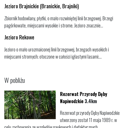
Jezioro Brajnickie (Branickie, Brajniki)
Zbiornik hodowlany, płytki, o mało rozwiniętej linii brzegowej. Brzegi
pagórkowate, miejscami wysokie i strome. Jezioro znacznie...
Jezioro Rekowe
Jezioro o mało urozmaiconej linii brzegowej, brzegach wysokich i
miejscami stromych; otoczone w całości iglastymi lasami;...
W pobliżu
Rezerwat Przyrody Dęby
Napiwodzkie
3.4km
Rezerwat przyrody Dęby Napiwodzkie
utworzony został 11 maja 1989 r. w
celu zachowania ze względów naukowych i dydaktycznych...