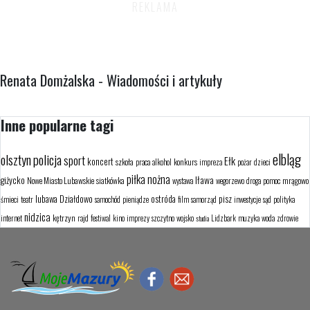
Renata Domżalska - Wiadomości i artykuły
Inne popularne tagi
elbląg
olsztyn
policja
sport
Ełk
koncert
szkoła
konkurs
praca
alkohol
impreza
pożar
dzieci
piłka nożna
Iława
giżycko
Nowe Miasto Lubawskie
siatkówka
mrągowo
wystawa
wegorzewo
droga
pomoc
lubawa
Działdowo
ostróda
pisz
śmieci
teatr
samochód
pieniądze
film
samorząd
inwestycje
sąd
polityka
nidzica
kętrzyn
internet
rajd
festiwal
kino
imprezy
szczytno
wojsko
Lidzbark
muzyka
woda
zdrowie
studia