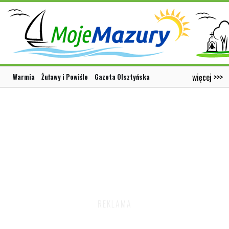
więcej >>>
Warmia
Żuławy i Powiśle
Gazeta Olsztyńska