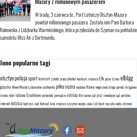
Mazury z milionowym pasażerem
W środę, 3 czerwca br., Port Lotniczy Olsztyn-Mazury
powitał milionowego pasażera. Została nim Pani Barbara
Rakowska z Lidzbarka Warmińskiego, która przyleciała do Szyman na pokładzie
samolotu Wizz Air z Dortmundu.
Inne popularne tagi
elbląg
olsztyn
policja
sport
Ełk
koncert
szkoła
konkurs
praca
alkohol
impreza
pożar
dzieci
piłka nożna
Iława
giżycko
Nowe Miasto Lubawskie
siatkówka
mrągowo
wystawa
wegorzewo
droga
pomoc
lubawa
Działdowo
ostróda
pisz
śmieci
teatr
samochód
pieniądze
film
samorząd
inwestycje
sąd
polityka
nidzica
kętrzyn
internet
rajd
festiwal
kino
imprezy
szczytno
wojsko
Lidzbark
muzyka
woda
zdrowie
studia