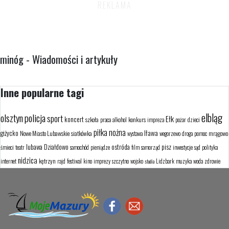
minóg - Wiadomości i artykuły
Inne popularne tagi
elbląg
olsztyn
policja
sport
Ełk
koncert
szkoła
konkurs
praca
alkohol
impreza
pożar
dzieci
piłka nożna
Iława
giżycko
Nowe Miasto Lubawskie
siatkówka
mrągowo
wystawa
wegorzewo
droga
pomoc
lubawa
Działdowo
ostróda
pisz
śmieci
teatr
samochód
pieniądze
film
samorząd
inwestycje
sąd
polityka
nidzica
kętrzyn
internet
rajd
festiwal
kino
imprezy
szczytno
wojsko
Lidzbark
muzyka
woda
zdrowie
studia