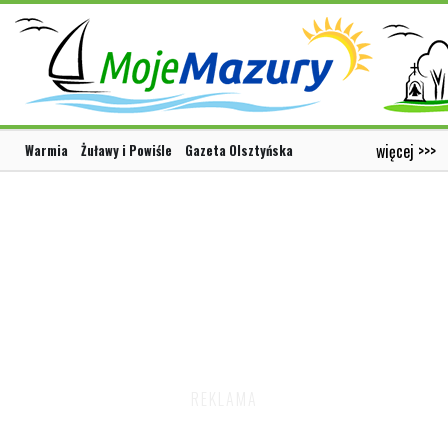
więcej >>>
Warmia
Żuławy i Powiśle
Gazeta Olsztyńska