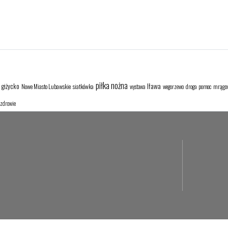
piłka nożna
Iława
giżycko
Nowe Miasto Lubawskie
siatkówka
mrągo
wystawa
wegorzewo
droga
pomoc
zdrowie