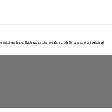
lubawa
Działdowo
ostróda
pisz
wo
śmieci
teatr
samochód
pieniądze
film
samorząd
inwestycje
sąd