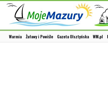
Warmia
Żuławy i Powiśle
Gazeta Olsztyńska
WM.pl