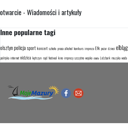
otwarcie - Wiadomości i artykuły
Inne popularne tagi
elbląg
olsztyn
policja
sport
Ełk
koncert
szkoła
konkurs
praca
alkohol
impreza
pożar
dzieci
nidzica
kętrzyn
polityka
internet
rajd
festiwal
kino
imprezy
szczytno
wojsko
Lidzbark
muzyka
woda
studia