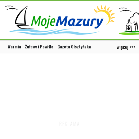
więcej >>>
Warmia
Żuławy i Powiśle
Gazeta Olsztyńska