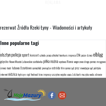
rezerwat Źródła Rzeki Łyny - Wiadomości i artykuły
Inne popularne tagi
elbląg
olsztyn
policja
sport
Ełk
koncert
szkoła
konkurs
praca
alkohol
impreza
pożar
dzieci
piłka nożna
Iława
giżycko
Nowe Miasto Lubawskie
siatkówka
mrągowo
wystawa
wegorzewo
droga
pomoc
lubawa
Działdowo
ostróda
pisz
śmieci
teatr
samochód
pieniądze
film
samorząd
inwestycje
sąd
polityka
nidzica
kętrzyn
internet
rajd
festiwal
kino
imprezy
szczytno
wojsko
Lidzbark
muzyka
woda
zdrowie
studia