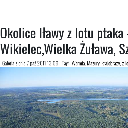
Okolice Iławy z lotu ptaka
Wikielec,Wielka Żuława, S
Galeria z dnia 7 paź 2011 13:09
Tagi:
Warmia
,
Mazury
,
krajobrazy
,
z l