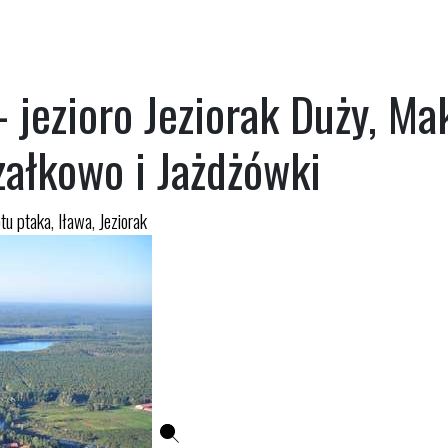
 - jezioro Jeziorak Duży, M
załkowo i Jażdżówki
otu ptaka
,
Iława
,
Jeziorak