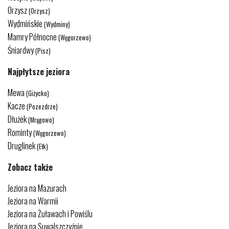
Orzysz
(Orzysz)
Wydmińskie
(Wydminy)
Mamry Północne
(Węgorzewo)
Śniardwy
(Pisz)
Najpłytsze jeziora
Mewa
(Giżycko)
Kacze
(Pozezdrze)
Dłużek
(Mrągowo)
Rominty
(Węgorzewo)
Druglinek
(Ełk)
Zobacz także
Jeziora na Mazurach
Jeziora na Warmii
Jeziora na Żuławach i Powiślu
Jeziora na Suwalszczyźnie