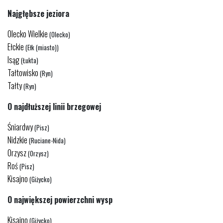
Najgłębsze jeziora
Olecko Wielkie
(Olecko)
Ełckie
(Ełk (miasto))
Isąg
(Łukta)
Tałtowisko
(Ryn)
Tałty
(Ryn)
O najdłuższej linii brzegowej
Śniardwy
(Pisz)
Nidzkie
(Ruciane-Nida)
Orzysz
(Orzysz)
Roś
(Pisz)
Kisajno
(Giżycko)
O największej powierzchni wysp
Kisajno
(Giżycko)