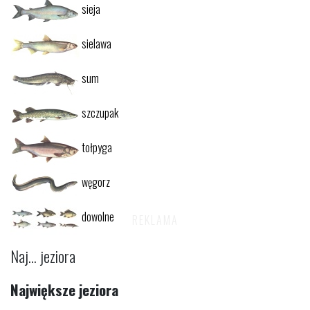
sieja
sielawa
sum
szczupak
tołpyga
węgorz
dowolne
Naj... jeziora
Największe jeziora