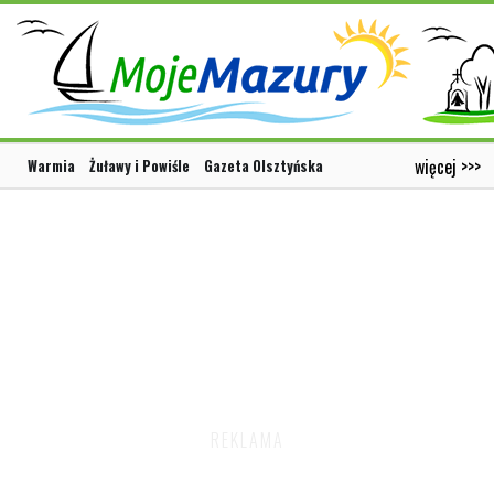
więcej >>>
Warmia
Żuławy i Powiśle
Gazeta Olsztyńska