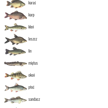
karaś
karp
kleń
leszcz
lin
miętus
okoń
płoć
sandacz