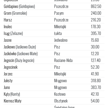
Gołdapiwo
(Gołdopiwo)
Pozezdrze
862.50
Grom
(Gromskie)
Pasym
240.00
Harsz
Pozezdrze
216.20
Inulec
Mikołajki
178.30
Isąg
(Żelazne)
Łukta
395.70
Jasne
Jedwabno
15.60
Jaśkowo
(Jaśkowo Duże)
Pisz
30.00
Jaśkówko
(Jaśkowo Małe)
Pisz
12.20
Jegocin
(Duży Jegocin)
Ruciane-Nida
127.40
Jegocinek
Pisz
52.30
Jorzec
Mikołajki
41.90
Juksty
Mrągowo
318.80
Juno
Mrągowo
383.70
Kąty
(Konty)
Kozłowo
42.10
Kiernoz Mały
Olsztynek
54.00
Świętajno (pow.