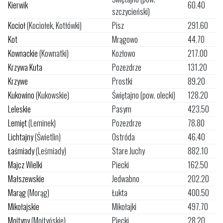
Kierwik
60.40
szczycieński)
Kocioł
(Kociołek, Kotłówki)
Pisz
291.60
Kot
Mrągowo
44.70
Kownackie
(Kownatki)
Kozłowo
217.00
Krzywa Kuta
Pozezdrze
131.20
Krzywe
Prostki
89.20
Kukowino
(Kukowskie)
Świętajno (pow. olecki)
128.20
Leleskie
Pasym
423.50
Lemięt
(Leminek)
Pozezdrze
78.80
Lichtajny
(Świetlin)
Ostróda
46.40
Łaśmiady
(Leśmiady)
Stare Juchy
882.10
Majcz Wielki
Piecki
162.50
Małszewskie
Jedwabno
202.20
Marąg
(Morąg)
Łukta
400.50
Mikołajskie
Mikołajki
497.70
Mojtyny
(Mojtyńskie)
Piecki
28.20