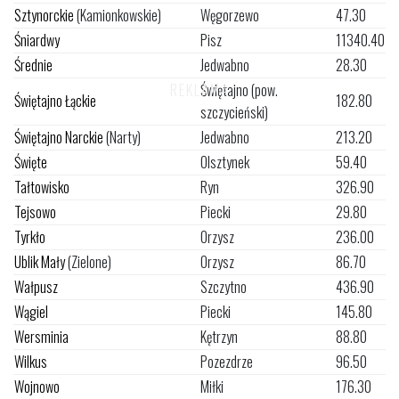
Sztynorckie
(Kamionkowskie)
Węgorzewo
47.30
Śniardwy
Pisz
11340.40
Średnie
Jedwabno
28.30
Świętajno (pow.
Świętajno Łąckie
182.80
szczycieński)
Świętajno Narckie
(Narty)
Jedwabno
213.20
Święte
Olsztynek
59.40
Tałtowisko
Ryn
326.90
Tejsowo
Piecki
29.80
Tyrkło
Orzysz
236.00
Ublik Mały
(Zielone)
Orzysz
86.70
Wałpusz
Szczytno
436.90
Wągiel
Piecki
145.80
Wersminia
Kętrzyn
88.80
Wilkus
Pozezdrze
96.50
Wojnowo
Miłki
176.30