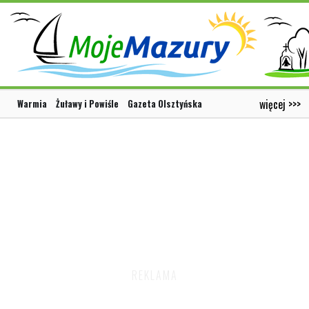
więcej >>>
Warmia
Żuławy i Powiśle
Gazeta Olsztyńska