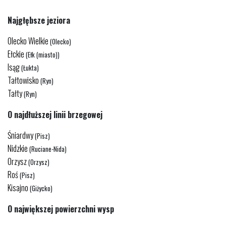
Najgłębsze jeziora
Olecko Wielkie
(Olecko)
Ełckie
(Ełk (miasto))
Isąg
(Łukta)
Tałtowisko
(Ryn)
Tałty
(Ryn)
O najdłuższej linii brzegowej
Śniardwy
(Pisz)
Nidzkie
(Ruciane-Nida)
Orzysz
(Orzysz)
Roś
(Pisz)
Kisajno
(Giżycko)
O największej powierzchni wysp