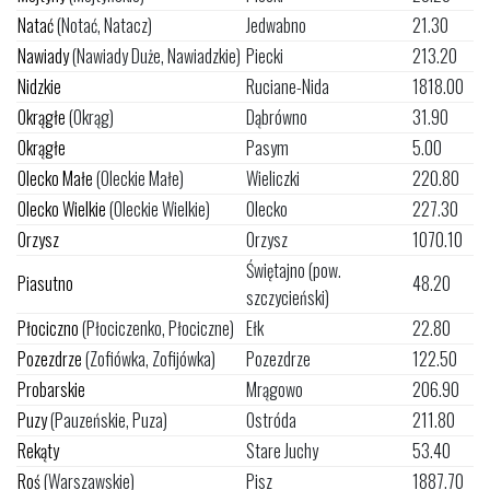
Natać
(Notać, Natacz)
Jedwabno
21.30
Nawiady
(Nawiady Duże, Nawiadzkie)
Piecki
213.20
Nidzkie
Ruciane-Nida
1818.00
Okrągłe
(Okrąg)
Dąbrówno
31.90
Okrągłe
Pasym
5.00
Olecko Małe
(Oleckie Małe)
Wieliczki
220.80
Olecko Wielkie
(Oleckie Wielkie)
Olecko
227.30
Orzysz
Orzysz
1070.10
Świętajno (pow.
Piasutno
48.20
szczycieński)
Płociczno
(Płociczenko, Płociczne)
Ełk
22.80
Pozezdrze
(Zofiówka, Zofijówka)
Pozezdrze
122.50
Probarskie
Mrągowo
206.90
Puzy
(Pauzeńskie, Puza)
Ostróda
211.80
Rekąty
Stare Juchy
53.40
Roś
(Warszawskie)
Pisz
1887.70