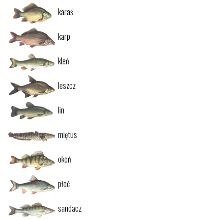
karaś
karp
kleń
leszcz
lin
miętus
okoń
płoć
sandacz