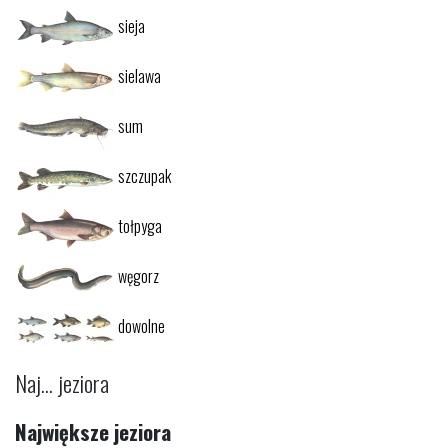
sieja
sielawa
sum
szczupak
tołpyga
węgorz
dowolne
Naj... jeziora
Największe jeziora