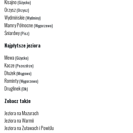
Kisajno
(Giżycko)
Orzysz
(Orzysz)
Wydmińskie
(Wydminy)
Mamry Północne
(Węgorzewo)
Śniardwy
(Pisz)
Najpłytsze jeziora
Mewa
(Giżycko)
Kacze
(Pozezdrze)
Dłużek
(Mrągowo)
Rominty
(Węgorzewo)
Druglinek
(Ełk)
Zobacz także
Jeziora na Mazurach
Jeziora na Warmii
Jeziora na Żuławach i Powiślu