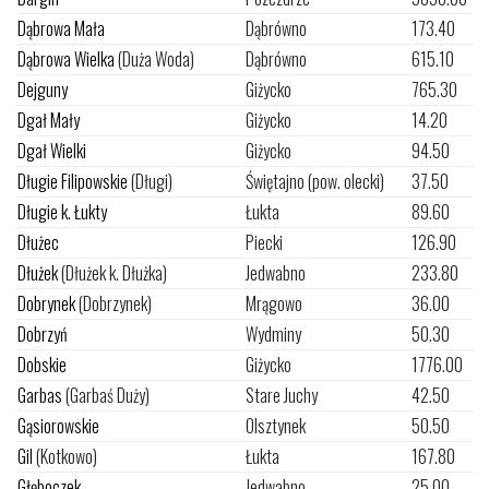
Dąbrowa Mała
Dąbrówno
173.40
Dąbrowa Wielka
(Duża Woda)
Dąbrówno
615.10
Dejguny
Giżycko
765.30
Dgał Mały
Giżycko
14.20
Dgał Wielki
Giżycko
94.50
Długie Filipowskie
(Długi)
Świętajno (pow. olecki)
37.50
Długie k. Łukty
Łukta
89.60
Dłużec
Piecki
126.90
Dłużek
(Dłużek k. Dłużka)
Jedwabno
233.80
Dobrynek
(Dobrzynek)
Mrągowo
36.00
Dobrzyń
Wydminy
50.30
Dobskie
Giżycko
1776.00
Garbas
(Garbaś Duży)
Stare Juchy
42.50
Gąsiorowskie
Olsztynek
50.50
Gil
(Kotkowo)
Łukta
167.80
Głęboczek
Jedwabno
25.00