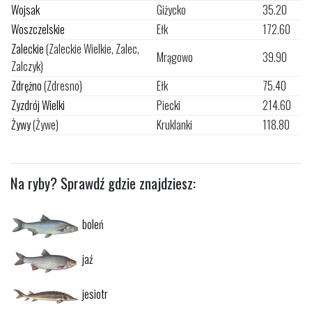
Wojsak
Giżycko
35.20
Woszczelskie
Ełk
172.60
Zaleckie
(Zaleckie Wielkie, Zalec,
Mrągowo
39.90
Zalczyk)
Zdrężno
(Zdresno)
Ełk
75.40
Zyzdrój Wielki
Piecki
214.60
Żywy
(Żywe)
Kruklanki
118.80
Na ryby? Sprawdź gdzie znajdziesz:
boleń
jaź
jesiotr