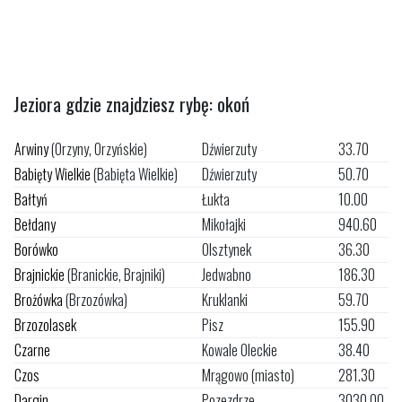
Jeziora gdzie znajdziesz rybę: okoń
Arwiny
(Orzyny, Orzyńskie)
Dźwierzuty
33.70
Babięty Wielkie
(Babięta Wielkie)
Dźwierzuty
50.70
Bałtyń
Łukta
10.00
Bełdany
Mikołajki
940.60
Borówko
Olsztynek
36.30
Brajnickie
(Branickie, Brajniki)
Jedwabno
186.30
Brożówka
(Brzozówka)
Kruklanki
59.70
Brzozolasek
Pisz
155.90
Czarne
Kowale Oleckie
38.40
Czos
Mrągowo (miasto)
281.30
Dargin
Pozezdrze
3030.00