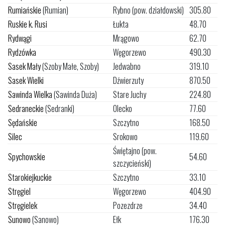
Rumiańskie
(Rumian)
Rybno (pow. działdowski)
305.80
Ruskie k. Rusi
Łukta
48.70
Rydwągi
Mrągowo
62.70
Rydzówka
Węgorzewo
490.30
Sasek Mały
(Szoby Małe, Szoby)
Jedwabno
319.10
Sasek Wielki
Dźwierzuty
870.50
Sawinda Wielka
(Sawinda Duża)
Stare Juchy
224.80
Sedraneckie
(Sedranki)
Olecko
77.60
Sędańskie
Szczytno
168.50
Silec
Srokowo
119.60
Świętajno (pow.
Spychowskie
54.60
szczycieński)
Starokiejkuckie
Szczytno
33.10
Stręgiel
Węgorzewo
404.90
Stręgielek
Pozezdrze
34.40
Sunowo
(Sanowo)
Ełk
176.30