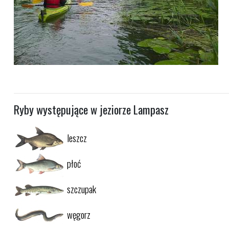
Ryby występujące w jeziorze Lampasz
leszcz
płoć
szczupak
węgorz