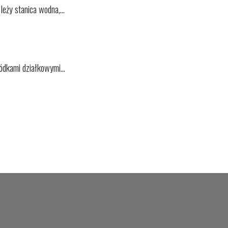
eży stanica wodna,...
ódkami działkowymi...