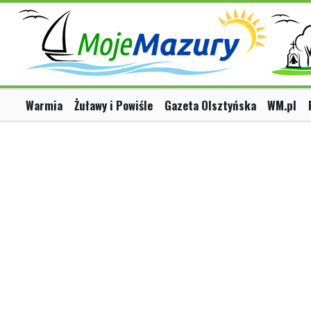
Warmia
Żuławy i Powiśle
Gazeta Olsztyńska
WM.pl