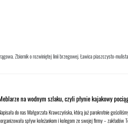
ągowa. Zbiornik o rozwiniętej linii brzegowej. Ławica piaszczysto-mulist
Meblarze na wodnym szlaku, czyli płynie kajakowy pocią
Napisała do nas Małgorzata Krawczyńska, którą już parokrotnie gościliś
zorganizowała spływ koleżankom i kolegom ze swojej firmy – zakładów 