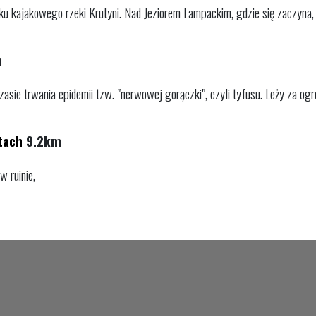
u kajakowego rzeki Krutyni. Nad Jeziorem Lampackim, gdzie się zaczyna, l
m
sie trwania epidemii tzw. "nerwowej gorączki", czyli tyfusu. Leży za ogr
tach
9.2km
w ruinie,