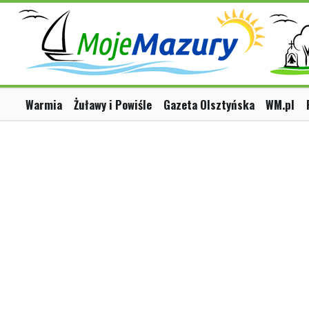
Warmia
Żuławy i Powiśle
Gazeta Olsztyńska
WM.pl