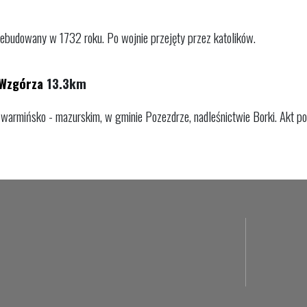
zebudowany w 1732 roku. Po wojnie przejęty przez katolików.
 Wzgórza
13.3km
armińsko - mazurskim, w gminie Pozezdrze, nadleśnictwie Borki. Akt pow