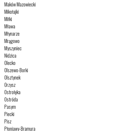
Maków Mazowiecki
Mikołajki
Miłki
Mława
Młynarze
Mrągowo
Myszyniec
Nidzica
Olecko
Olszewo-Borki
Olsztynek
Orzysz
Ostrołęka
Ostróda
Pasym
Piecki
Pisz
Płoniawy-Bramura