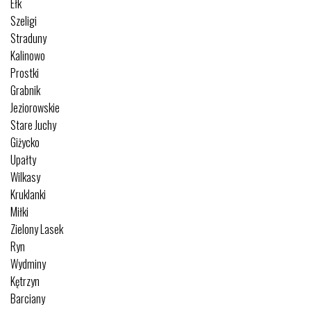
Ełk
Szeligi
Straduny
Kalinowo
Prostki
Grabnik
Jeziorowskie
Stare Juchy
Giżycko
Upałty
Wilkasy
Kruklanki
Miłki
Zielony Lasek
Ryn
Wydminy
Kętrzyn
Barciany