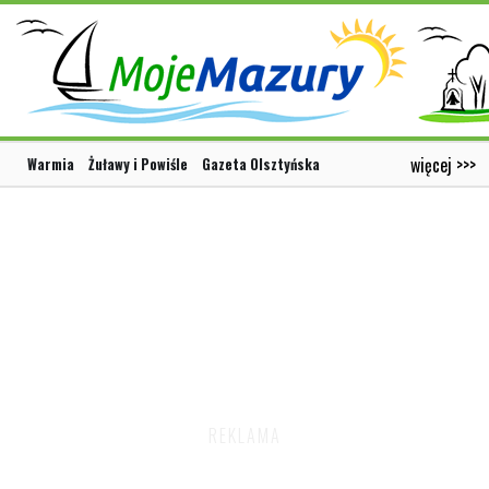
więcej >>>
Warmia
Żuławy i Powiśle
Gazeta Olsztyńska