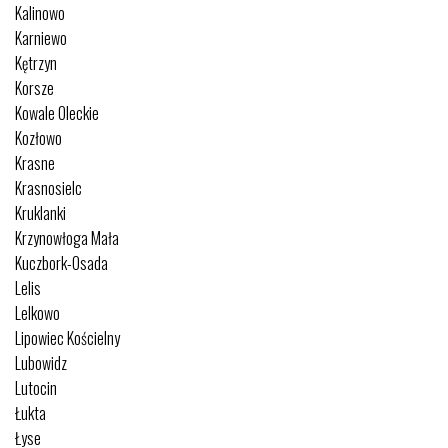
Kalinowo
Karniewo
Kętrzyn
Korsze
Kowale Oleckie
Kozłowo
Krasne
Krasnosielc
Kruklanki
Krzynowłoga Mała
Kuczbork-Osada
Lelis
Lelkowo
Lipowiec Kościelny
Lubowidz
Lutocin
Łukta
Łyse