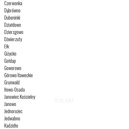
Czerwonka
Dąbrówno
Dubeninki
Działdowo
Dzierzgowo
Dźwierzuty
Ełk
Giżycko
Gołdap
Goworowo
Górowo Iławeckie
Grunwald
Iłowo-Osada
Janowiec Kościelny
Janowo
Jednorożec
Jedwabno
Kadzidło