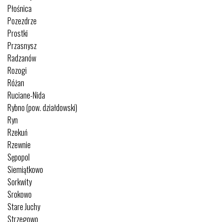
Płośnica
Pozezdrze
Prostki
Przasnysz
Radzanów
Rozogi
Różan
Ruciane-Nida
Rybno (pow. działdowski)
Ryn
Rzekuń
Rzewnie
Sępopol
Siemiątkowo
Sorkwity
Srokowo
Stare Juchy
Strzegowo