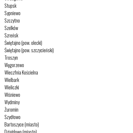
Stupsk
Sypniewo
Szczytno
Szelków
Szreńsk
Świętajno (pow. olecki)
Świętajno (pow. szczycieński)
Troszyn
Węgorzewo
Wieczfnia Kościelna
Wielbark
Wieliczki
Wiśniewo
Wydminy
Żuromin
Szydłowo
Bartoszyce (miasto)
Działdowo (miasto)